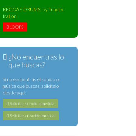
REGGAE DRUMS by Tunelón
Iration
LOOPS
¿No encuentras lo
que buscas?
Si no encuentras el sonido o
música que buscas, solicítalo
desde aquí:
Solicitar sonido a medida
Solicitar creación musical