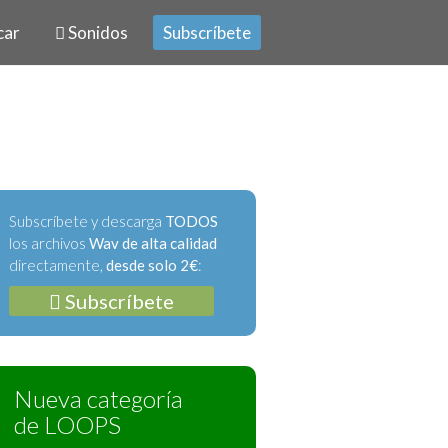
car
Sonidos
Subscríbete
Subscríbete y descarga
TODOS
los archivos
Wav de alta calidad
directamente,
desde solo 2€
:
Subscríbete
Nueva categoría
de LOOPS