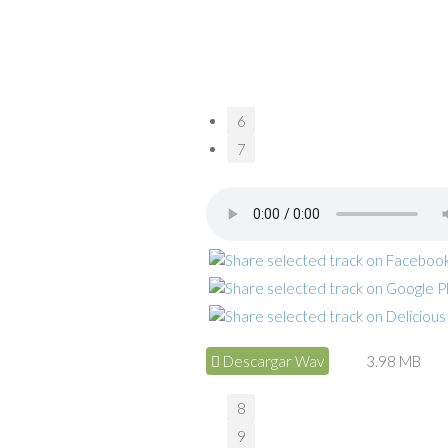
6
7
Descargar Wav
3.98 MB
8
9