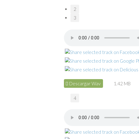
2
3
Descargar Wav
1.42 MB
4