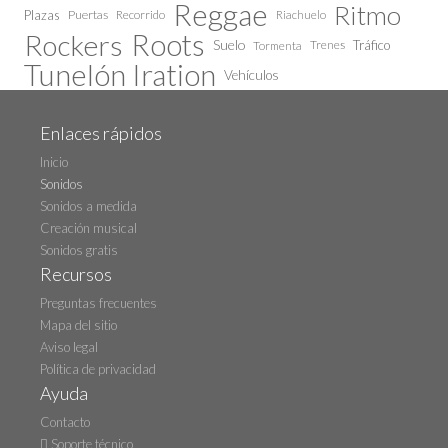
Reggae
Ritmo
Plazas
Puertas
Recorrido
Riachuelo
Roots
Rockers
Suelo
Trenes
Tráfico
Tormenta
Tunelón Iration
Vehículos
Enlaces rápidos
Inicio
Sonidos
Sonidos a medida
Creación musical
Sonidos gratis
Recursos
Preguntas frecuentes
Mapa del sitio
Aviso legal
Política de privacidad
Ayuda
Contacto
Soporte técnico