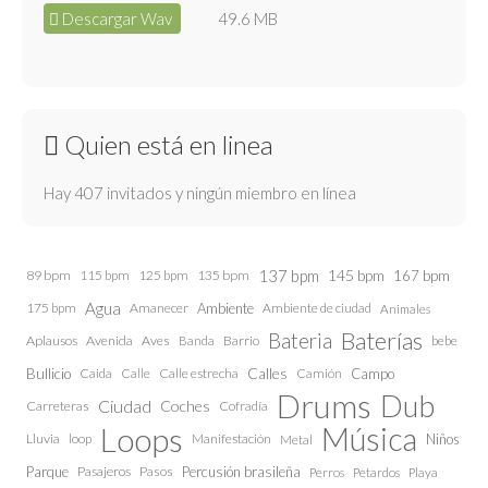
Descargar Wav
49.6 MB
Quien está en linea
Hay 407 invitados y ningún miembro en línea
137 bpm
145 bpm
89 bpm
115 bpm
125 bpm
135 bpm
167 bpm
Agua
175 bpm
Amanecer
Ambiente
Ambiente de ciudad
Animales
Baterías
Bateria
Aplausos
Avenida
Aves
Barrio
bebe
Banda
Calles
Bullicio
Caida
Calle estrecha
Camión
Campo
Calle
Drums
Dub
Ciudad
Coches
Carreteras
Cofradía
Loops
Música
Lluvia
loop
Manifestación
Niños
Metal
Parque
Pasajeros
Pasos
Percusión brasileña
Perros
Petardos
Playa