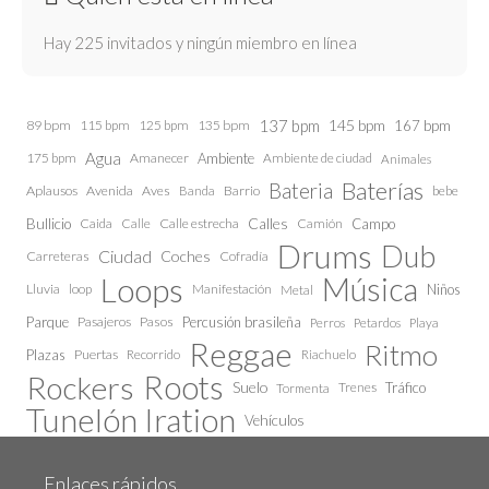
Hay 225 invitados y ningún miembro en línea
137 bpm
145 bpm
89 bpm
115 bpm
125 bpm
135 bpm
167 bpm
Agua
175 bpm
Amanecer
Ambiente
Ambiente de ciudad
Animales
Baterías
Bateria
Aplausos
Avenida
Aves
Barrio
bebe
Banda
Calles
Bullicio
Caida
Calle estrecha
Camión
Campo
Calle
Drums
Dub
Ciudad
Coches
Carreteras
Cofradía
Loops
Música
Lluvia
loop
Manifestación
Niños
Metal
Parque
Pasajeros
Pasos
Percusión brasileña
Perros
Petardos
Playa
Reggae
Ritmo
Plazas
Puertas
Recorrido
Riachuelo
Roots
Rockers
Suelo
Trenes
Tráfico
Tormenta
Tunelón Iration
Vehículos
Enlaces rápidos