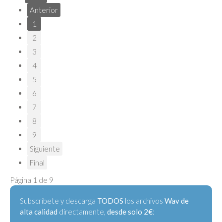
Anterior
1
2
3
4
5
6
7
8
9
Siguiente
Final
Página 1 de 9
Subscríbete y descarga
TODOS
los archivos
Wav de
alta calidad
directamente,
desde solo 2€
: