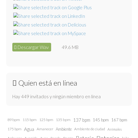
Descargar Wav
49.6 MB
Quien está en linea
Hay 449 invitados y ningún miembro en línea
137 bpm
145 bpm
89 bpm
115 bpm
125 bpm
135 bpm
167 bpm
Agua
175 bpm
Amanecer
Ambiente
Ambiente de ciudad
Animales