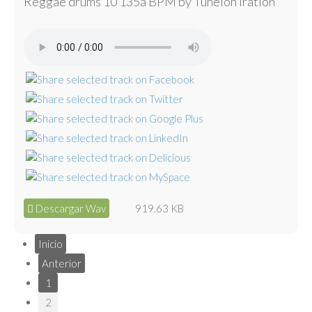
Reggae drums 10 135a BPM by Tunelón Iration
Descargar Wav
919.63 KB
Inicio
Anterior
1
2