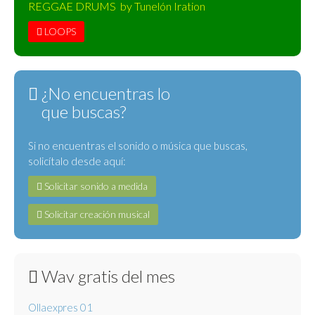
REGGAE DRUMS by Tunelón Iration
LOOPS
¿No encuentras lo
que buscas?
Si no encuentras el sonido o música que buscas,
solicítalo desde aquí:
Solicitar sonido a medida
Solicitar creación musical
Wav gratis del mes
Ollaexpres 01