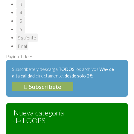
3
4
5
6
Siguiente
Final
Página 1 de 6
Subscríbete y descarga
TODOS
los archivos
Wav de
alta calidad
directamente,
desde solo 2€
:
Subscríbete
Nueva categoría
de LOOPS