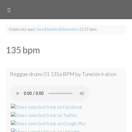
Usted está aquí:
Inicio
|
Sonidos
|
Domesticos
|
135 bpm
135 bpm
Reggae drums 01 135a BPM by Tunelón Iration