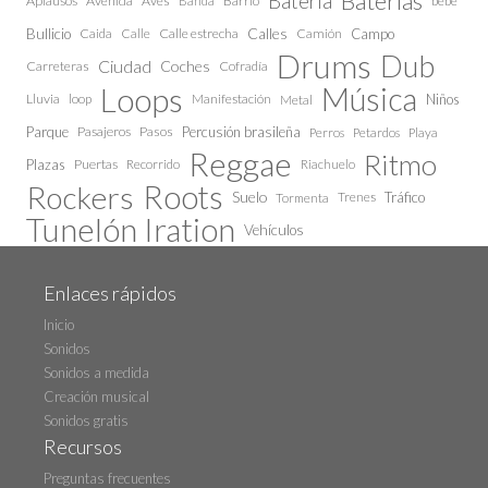
Baterías
Bateria
Aplausos
Avenida
Aves
Barrio
bebe
Banda
Calles
Bullicio
Caida
Calle estrecha
Camión
Campo
Calle
Drums
Dub
Ciudad
Coches
Carreteras
Cofradía
Loops
Música
Lluvia
loop
Manifestación
Niños
Metal
Parque
Pasajeros
Pasos
Percusión brasileña
Perros
Petardos
Playa
Reggae
Ritmo
Plazas
Puertas
Recorrido
Riachuelo
Roots
Rockers
Suelo
Trenes
Tráfico
Tormenta
Tunelón Iration
Vehículos
Enlaces rápidos
Inicio
Sonidos
Sonidos a medida
Creación musical
Sonidos gratis
Recursos
Preguntas frecuentes