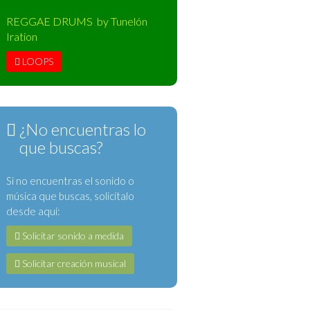
REGGAE DRUMS by Tunelón
Iration
LOOPS
¿No encuentras lo
que buscas?
Si no encuentras el sonido o
música que buscas, solicítalo
desde aquí:
Solicitar sonido a medida
Solicitar creación musical