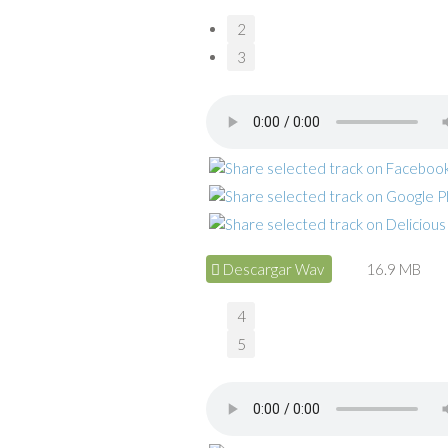
2
3
Descargar Wav
16.9 MB
4
5