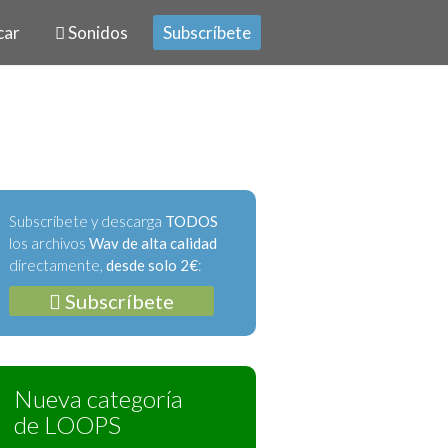
car
Sonidos
Subscríbete
Subscríbete y descarga
TODOS
los archivos
Wav de alta calidad
directamente,
desde solo 2€
:
Subscríbete
Nueva categoría
de LOOPS