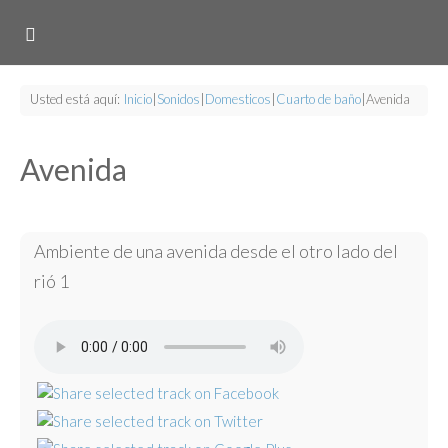
Usted está aquí:
Inicio
|
Sonidos
|
Domesticos
|
Cuarto de baño
|
Avenida
Avenida
Ambiente de una avenida desde el otro lado del
rió 1