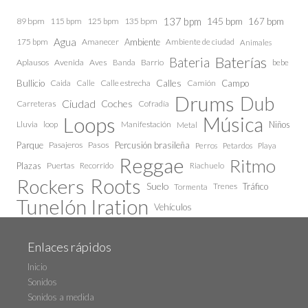
137 bpm
145 bpm
89 bpm
115 bpm
125 bpm
135 bpm
167 bpm
Agua
175 bpm
Amanecer
Ambiente
Ambiente de ciudad
Animales
Baterías
Bateria
Aplausos
Avenida
Aves
Barrio
bebe
Banda
Calles
Bullicio
Caida
Calle estrecha
Camión
Campo
Calle
Drums
Dub
Ciudad
Coches
Carreteras
Cofradía
Loops
Música
Lluvia
loop
Manifestación
Niños
Metal
Parque
Pasajeros
Pasos
Percusión brasileña
Perros
Petardos
Playa
Reggae
Ritmo
Plazas
Puertas
Recorrido
Riachuelo
Roots
Rockers
Suelo
Trenes
Tráfico
Tormenta
Tunelón Iration
Vehículos
Enlaces rápidos
Inicio
Sonidos
Sonidos a medida