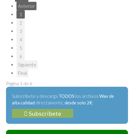
Anterior
1
2
3
4
5
6
Siguiente
Final
Página 1 de 6
Subscríbete y descarga
TODOS
los archivos
Wav de
alta calidad
directamente,
desde solo 2€
:
Subscríbete