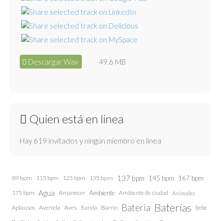
Descargar Wav
49.6 MB
Quien está en linea
Hay 619 invitados y ningún miembro en línea
137 bpm
145 bpm
89 bpm
115 bpm
125 bpm
135 bpm
167 bpm
Agua
175 bpm
Amanecer
Ambiente
Ambiente de ciudad
Animales
Baterías
Bateria
Aplausos
Avenida
Aves
Barrio
bebe
Banda