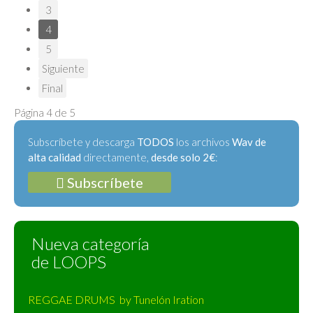
3
4
5
Siguiente
Final
Página 4 de 5
Subscríbete y descarga
TODOS
los archivos
Wav de
alta calidad
directamente,
desde solo 2€
:
Subscríbete
Nueva categoría
de LOOPS
REGGAE DRUMS by Tunelón Iration