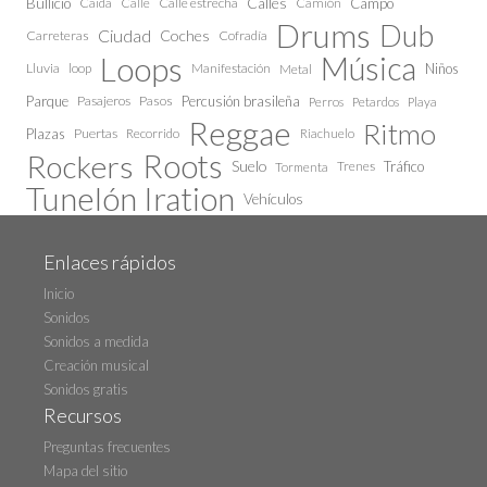
Calles
Bullicio
Caida
Calle estrecha
Camión
Campo
Calle
Drums
Dub
Ciudad
Coches
Carreteras
Cofradía
Loops
Música
Lluvia
loop
Manifestación
Niños
Metal
Parque
Pasajeros
Pasos
Percusión brasileña
Perros
Petardos
Playa
Reggae
Ritmo
Plazas
Puertas
Recorrido
Riachuelo
Roots
Rockers
Suelo
Trenes
Tráfico
Tormenta
Tunelón Iration
Vehículos
Enlaces rápidos
Inicio
Sonidos
Sonidos a medida
Creación musical
Sonidos gratis
Recursos
Preguntas frecuentes
Mapa del sitio