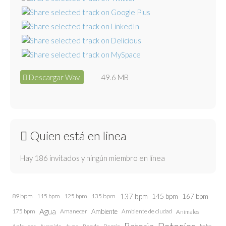
Descargar Wav
49.6 MB
Quien está en linea
Hay 186 invitados y ningún miembro en línea
137 bpm
145 bpm
89 bpm
115 bpm
125 bpm
135 bpm
167 bpm
Agua
175 bpm
Amanecer
Ambiente
Ambiente de ciudad
Animales