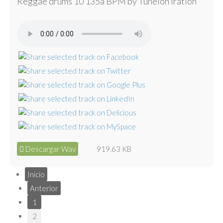
Reggae drums 10 135a BPM by Tunelón Iration
Descargar Wav
919.63 KB
Inicio
Anterior
1
2