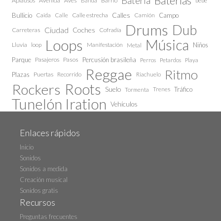
Baterías
Bateria
Aplausos
Avenida
Aves
Barrio
bebe
Banda
Calles
Bullicio
Caida
Calle estrecha
Camión
Campo
Calle
Drums
Dub
Ciudad
Coches
Carreteras
Cofradía
Loops
Música
Lluvia
loop
Manifestación
Niños
Metal
Parque
Pasajeros
Pasos
Percusión brasileña
Perros
Petardos
Playa
Reggae
Ritmo
Plazas
Puertas
Recorrido
Riachuelo
Roots
Rockers
Suelo
Trenes
Tráfico
Tormenta
Tunelón Iration
Vehículos
Enlaces rápidos
Inicio
Sonidos
Sonidos a medida
Creación musical
Sonidos gratis
Recursos
Preguntas frecuentes