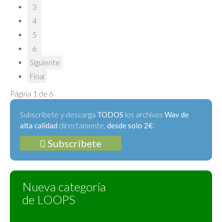
3
4
5
6
Siguiente
Final
Página 1 de 6
Subscríbete y descarga
TODOS
los archivos
Wav de
alta calidad
directamente,
desde solo 2€
:
Subscríbete
Nueva categoría
de LOOPS