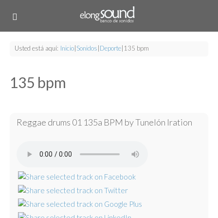
Usted está aquí:
Inicio
|
Sonidos
|
Deporte
|
135 bpm
135 bpm
Reggae drums 01 135a BPM by Tunelón Iration