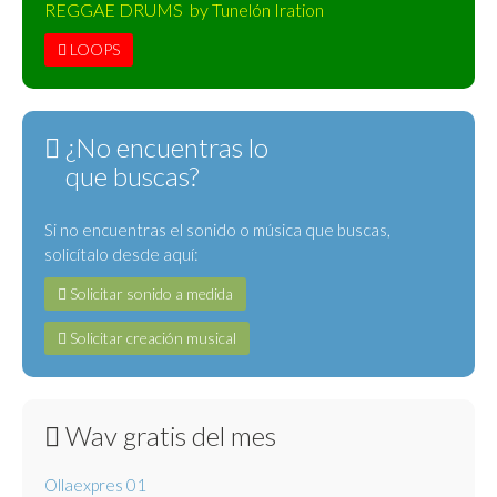
REGGAE DRUMS by Tunelón Iration
LOOPS
¿No encuentras lo
que buscas?
Si no encuentras el sonido o música que buscas,
solicítalo desde aquí:
Solicitar sonido a medida
Solicitar creación musical
Wav gratis del mes
Ollaexpres 01