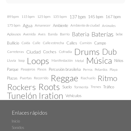
137 bpm
145 bpm
89 bpm
115 bpm
125 bpm
135 bpm
167 bpm
Agua
175 bpm
Amanecer
Ambiente
Ambiente de ciudad
Animales
Baterías
Bateria
Aplausos
Avenida
Aves
Barrio
bebe
Banda
Calles
Bullicio
Caida
Calle estrecha
Camión
Campo
Calle
Drums
Dub
Ciudad
Coches
Carreteras
Cofradía
Loops
Música
Lluvia
loop
Manifestación
Niños
Metal
Parque
Pasajeros
Pasos
Percusión brasileña
Perros
Petardos
Playa
Reggae
Ritmo
Plazas
Puertas
Recorrido
Riachuelo
Roots
Rockers
Suelo
Trenes
Tráfico
Tormenta
Tunelón Iration
Vehículos
Enlaces rápidos
Inicio
Sonidos