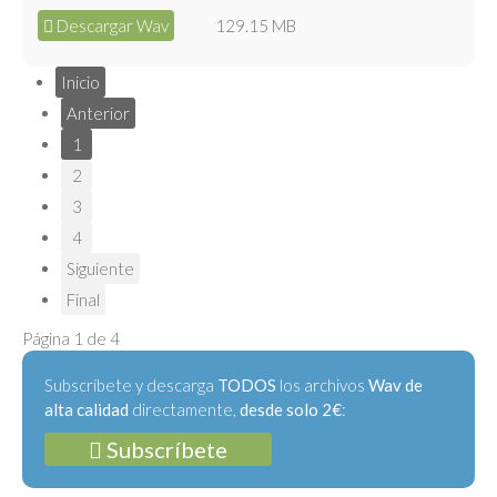
Descargar Wav
129.15 MB
Inicio
Anterior
1
2
3
4
Siguiente
Final
Página 1 de 4
Subscríbete y descarga
TODOS
los archivos
Wav de
alta calidad
directamente,
desde solo 2€
:
Subscríbete