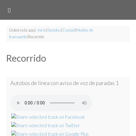
Usted está aquí:
Inicio
|
Sonidos
|
Ciudad
|
Medios de
transporte
|
Recorrido
Recorrido
Autobús de linea con aviso de voz de paradas 1