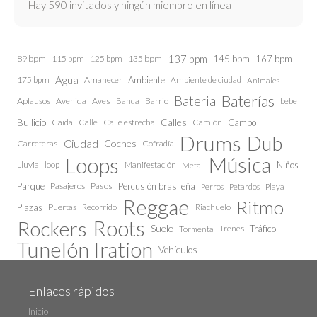
Hay 590 invitados y ningún miembro en línea
137 bpm
145 bpm
89 bpm
115 bpm
125 bpm
135 bpm
167 bpm
Agua
175 bpm
Amanecer
Ambiente
Ambiente de ciudad
Animales
Baterías
Bateria
Aplausos
Avenida
Aves
Barrio
bebe
Banda
Calles
Bullicio
Caida
Calle estrecha
Camión
Campo
Calle
Drums
Dub
Ciudad
Coches
Carreteras
Cofradía
Loops
Música
Lluvia
loop
Manifestación
Niños
Metal
Parque
Pasajeros
Pasos
Percusión brasileña
Perros
Petardos
Playa
Reggae
Ritmo
Plazas
Puertas
Recorrido
Riachuelo
Roots
Rockers
Suelo
Trenes
Tráfico
Tormenta
Tunelón Iration
Vehículos
Enlaces rápidos
Inicio