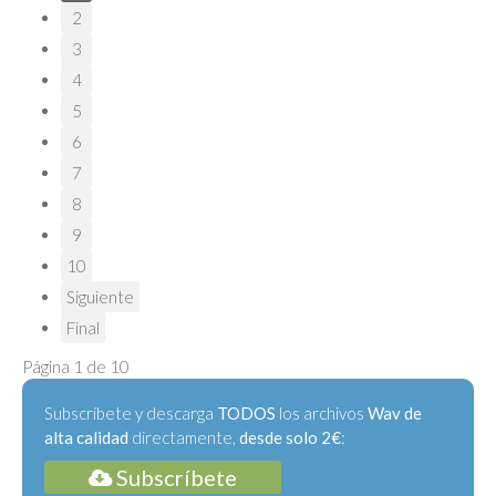
2
3
4
5
6
7
8
9
10
Siguiente
Final
Página 1 de 10
Subscríbete y descarga
TODOS
los archivos
Wav de
alta calidad
directamente,
desde solo 2€
:
Subscríbete