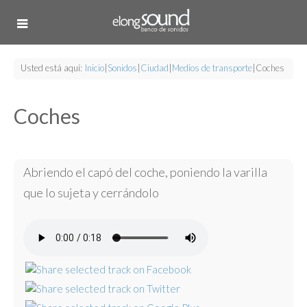
Usted está aquí:
Inicio
|
Sonidos
|
Ciudad
|
Medios de transporte
|
Coches
Coches
Abriendo el capó del coche, poniendo la varilla
que lo sujeta y cerrándolo