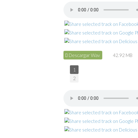
Descargar Wav
42.92 MB
1
2