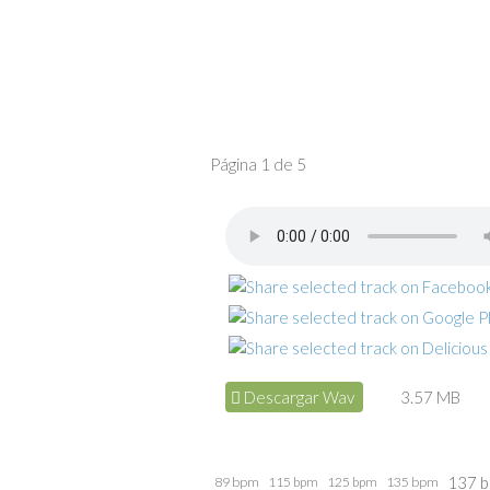
Página 1 de 5
Descargar Wav
3.57 MB
137 
89 bpm
115 bpm
125 bpm
135 bpm