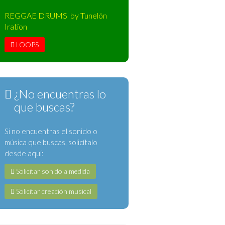
REGGAE DRUMS by Tunelón
Iration
LOOPS
¿No encuentras lo
que buscas?
Si no encuentras el sonido o
música que buscas, solicítalo
desde aquí:
Solicitar sonido a medida
Solicitar creación musical