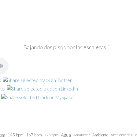
Bajando dos pisos por las escaleras 1
bpm
145 bpm
Agua
167 bpm
175 bpm
Amanecer
Ambiente
Ambiente de ciu