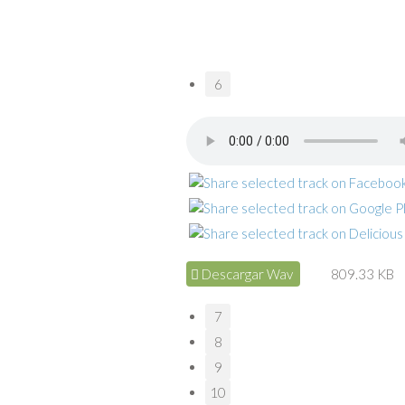
6
Descargar Wav
809.33 KB
7
8
9
10