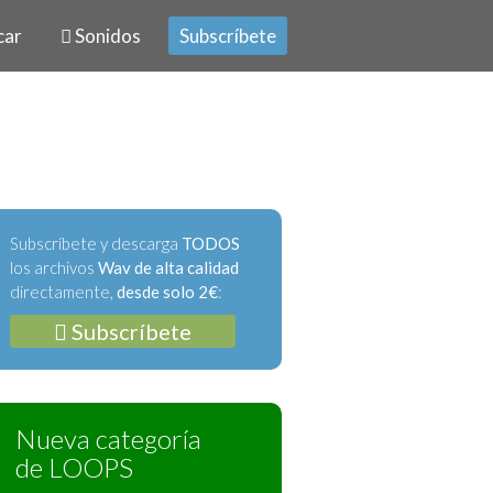
car
Sonidos
Subscríbete
Subscríbete y descarga
TODOS
los archivos
Wav de alta calidad
directamente,
desde solo 2€
:
Subscríbete
Nueva categoría
de LOOPS