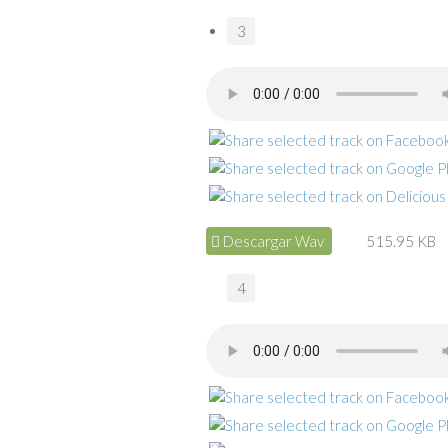
3
Descargar Wav
515.95 KB
4