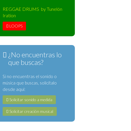
REGGAE DRUMS by Tunelón
Iration
LOOPS
¿No encuentras lo
que buscas?
Si no encuentras el sonido o
música que buscas, solicítalo
desde aquí:
Solicitar sonido a medida
Solicitar creación musical