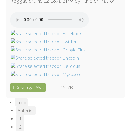
Reggae drums 12 167a BPM by Tunelón Iration
Descargar Wav
1.45 MB
Inicio
Anterior
1
2