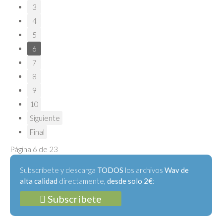
3
4
5
6
7
8
9
10
Siguiente
Final
Página 6 de 23
Subscríbete y descarga
TODOS
los archivos
Wav de
alta calidad
directamente,
desde solo 2€
:
Subscríbete