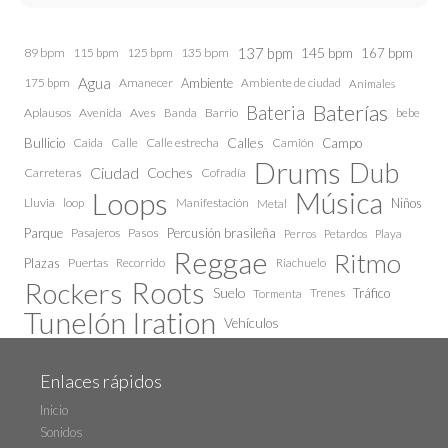
137 bpm
145 bpm
89 bpm
115 bpm
125 bpm
135 bpm
167 bpm
Agua
175 bpm
Amanecer
Ambiente
Ambiente de ciudad
Animales
Baterías
Bateria
Aplausos
Avenida
Aves
Barrio
bebe
Banda
Calles
Bullicio
Caida
Calle estrecha
Camión
Campo
Calle
Drums
Dub
Ciudad
Coches
Carreteras
Cofradía
Loops
Música
Lluvia
loop
Manifestación
Niños
Metal
Parque
Pasajeros
Pasos
Percusión brasileña
Perros
Petardos
Playa
Reggae
Ritmo
Plazas
Puertas
Recorrido
Riachuelo
Roots
Rockers
Suelo
Trenes
Tráfico
Tormenta
Tunelón Iration
Vehículos
Enlaces rápidos
Inicio
Sonidos