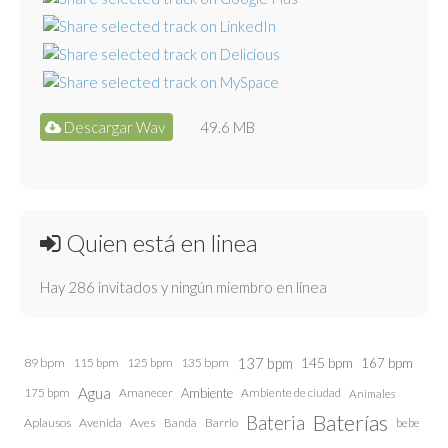
Descargar Wav
49.6 MB
Quien está en linea
Hay 286 invitados y ningún miembro en línea
137 bpm
145 bpm
89 bpm
115 bpm
125 bpm
135 bpm
167 bpm
Agua
175 bpm
Amanecer
Ambiente
Ambiente de ciudad
Animales
Baterías
Bateria
Aplausos
Avenida
Aves
Barrio
bebe
Banda