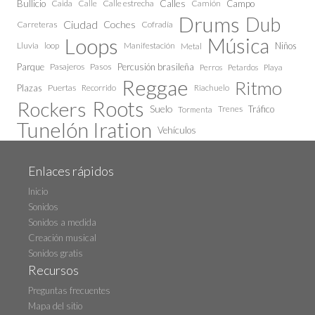
Calles
Bullicio
Caida
Calle estrecha
Camión
Campo
Calle
Drums
Dub
Ciudad
Coches
Carreteras
Cofradía
Loops
Música
Lluvia
loop
Manifestación
Niños
Metal
Parque
Pasajeros
Pasos
Percusión brasileña
Perros
Petardos
Playa
Reggae
Ritmo
Plazas
Puertas
Recorrido
Riachuelo
Roots
Rockers
Suelo
Trenes
Tráfico
Tormenta
Tunelón Iration
Vehículos
Enlaces rápidos
Inicio
Sonidos
Sonidos a medida
Creación musical
Sonidos gratis
Recursos
Preguntas frecuentes
Mapa del sitio