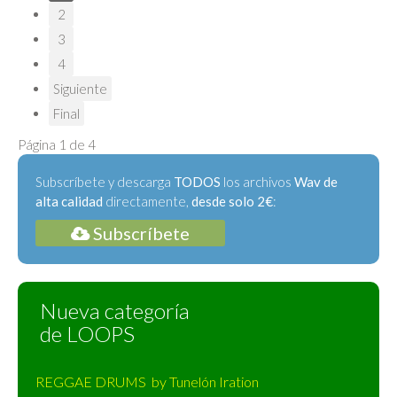
2
3
4
Siguiente
Final
Página 1 de 4
Subscríbete y descarga
TODOS
los archivos
Wav de
alta calidad
directamente,
desde solo 2€
:
Subscríbete
Nueva categoría
de LOOPS
REGGAE DRUMS by Tunelón Iration