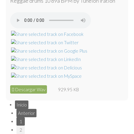
Reggae drums 10 89a BPM by Tunelón Iration
Descargar Wav
929.95 KB
Inicio
Anterior
1
2