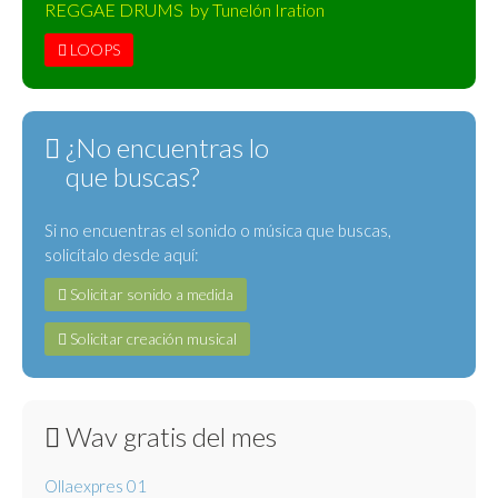
REGGAE DRUMS by Tunelón Iration
LOOPS
¿No encuentras lo
que buscas?
Si no encuentras el sonido o música que buscas,
solicítalo desde aquí:
Solicitar sonido a medida
Solicitar creación musical
Wav gratis del mes
Ollaexpres 01