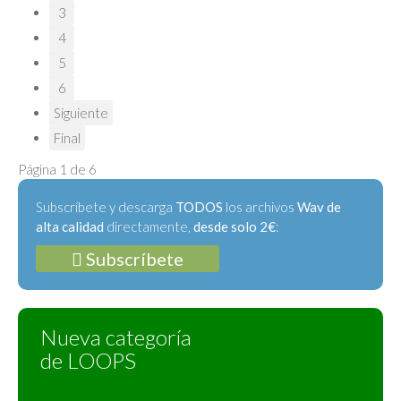
3
4
5
6
Siguiente
Final
Página 1 de 6
Subscríbete y descarga
TODOS
los archivos
Wav de
alta calidad
directamente,
desde solo 2€
:
Subscríbete
Nueva categoría
de LOOPS