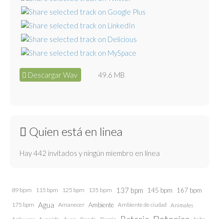
Descargar Wav
49.6 MB
Quien está en linea
Hay 442 invitados y ningún miembro en línea
137 bpm
145 bpm
89 bpm
115 bpm
125 bpm
135 bpm
167 bpm
Agua
175 bpm
Amanecer
Ambiente
Ambiente de ciudad
Animales