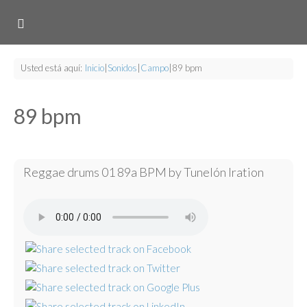
Usted está aquí:
Inicio
|
Sonidos
|
Campo
|
89 bpm
89 bpm
Reggae drums 01 89a BPM by Tunelón Iration