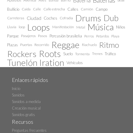
Baterías
Bateria
Aplausos
Avenida
Aves
Barrio
bebe
Banda
Calles
Bullicio
Caida
Calle estrecha
Camión
Campo
Calle
Drums
Dub
Ciudad
Coches
Carreteras
Cofradía
Loops
Música
Lluvia
loop
Manifestación
Niños
Metal
Parque
Pasajeros
Pasos
Percusión brasileña
Perros
Petardos
Playa
Reggae
Ritmo
Plazas
Puertas
Recorrido
Riachuelo
Roots
Rockers
Suelo
Trenes
Tráfico
Tormenta
Tunelón Iration
Vehículos
Enlaces rápidos
Inicio
Sonidos
Sonidos a medida
Creación musical
Sonidos gratis
Recursos
Preguntas frecuentes