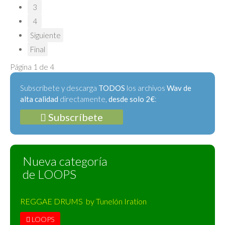
3
4
Siguiente
Final
Página 1 de 4
Subscríbete y descarga
TODOS
los archivos
Wav de
alta calidad
directamente,
desde solo 2€
:
Subscríbete
Nueva categoría
de LOOPS
REGGAE DRUMS by Tunelón Iration
LOOPS