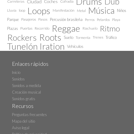
Drums
Dub
Ciudad
Coches
Carreteras
Cofradía
Loops
Música
Lluvia
loop
Manifestación
Niños
Metal
Parque
Pasajeros
Pasos
Percusión brasileña
Perros
Petardos
Playa
Reggae
Ritmo
Plazas
Puertas
Recorrido
Riachuelo
Roots
Rockers
Suelo
Trenes
Tráfico
Tormenta
Tunelón Iration
Vehículos
Enlaces rápidos
Inicio
Sonidos
Sonidos a medida
Creación musical
Sonidos gratis
Recursos
Preguntas frecuentes
Mapa del sitio
Aviso legal