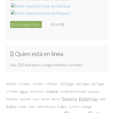
Descargar Wav
49.6 MB
Quien está en linea
Hay 330 invitados y ningún miembro en línea
137 bpm
145 bpm
89 bpm
115 bpm
125 bpm
135 bpm
167 bpm
Agua
175 bpm
Amanecer
Ambiente
Ambiente de ciudad
Animales
Baterías
Bateria
Aplausos
Avenida
Aves
Barrio
bebe
Banda
Calles
Bullicio
Caida
Calle estrecha
Camión
Campo
Calle