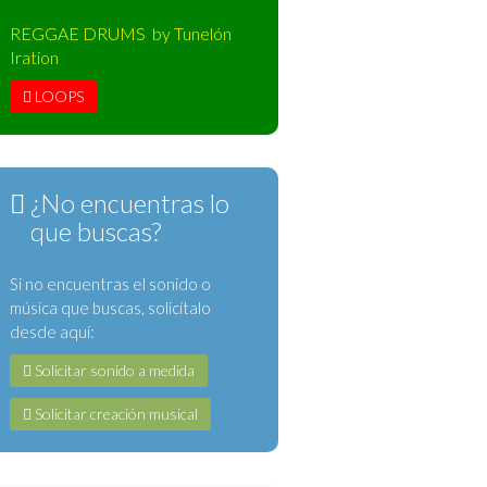
REGGAE DRUMS by Tunelón
Iration
LOOPS
¿No encuentras lo
que buscas?
Si no encuentras el sonido o
música que buscas, solicítalo
desde aquí:
Solicitar sonido a medida
Solicitar creación musical