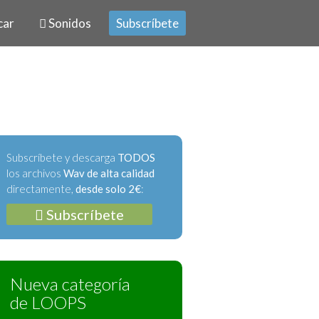
car
Sonidos
Subscríbete
Subscríbete y descarga
TODOS
los archivos
Wav de alta calidad
directamente,
desde solo 2€
:
Subscríbete
Nueva categoría
de LOOPS