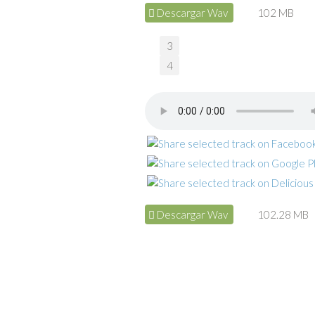
Descargar Wav
102 MB
3
4
Descargar Wav
102.28 MB