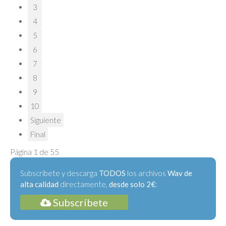
3
4
5
6
7
8
9
10
Siguiente
Final
Página 1 de 55
Subscríbete y descarga
TODOS
los archivos
Wav de
alta calidad
directamente,
desde solo 2€
:
Subscríbete