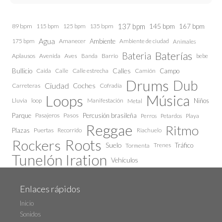
137 bpm
145 bpm
89 bpm
115 bpm
125 bpm
135 bpm
167 bpm
Agua
175 bpm
Amanecer
Ambiente
Ambiente de ciudad
Animales
Baterías
Bateria
Aplausos
Avenida
Aves
Barrio
bebe
Banda
Calles
Bullicio
Caida
Calle estrecha
Camión
Campo
Calle
Drums
Dub
Ciudad
Coches
Carreteras
Cofradía
Loops
Música
Lluvia
loop
Manifestación
Niños
Metal
Parque
Pasajeros
Pasos
Percusión brasileña
Perros
Petardos
Playa
Reggae
Ritmo
Plazas
Puertas
Recorrido
Riachuelo
Roots
Rockers
Suelo
Trenes
Tráfico
Tormenta
Tunelón Iration
Vehículos
Enlaces rápidos
Inicio
Sonidos