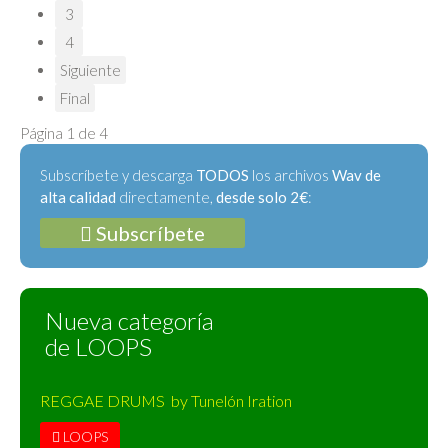
3
4
Siguiente
Final
Página 1 de 4
Subscríbete y descarga
TODOS
los archivos
Wav de
alta calidad
directamente,
desde solo 2€
:
Subscríbete
Nueva categoría
de LOOPS
REGGAE DRUMS by Tunelón Iration
LOOPS