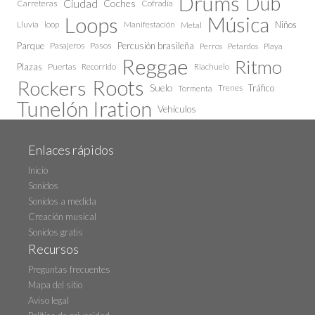
Drums
Dub
Ciudad
Coches
Carreteras
Cofradía
Loops
Música
Lluvia
loop
Manifestación
Niños
Metal
Parque
Pasajeros
Pasos
Percusión brasileña
Perros
Petardos
Playa
Reggae
Ritmo
Plazas
Puertas
Recorrido
Riachuelo
Roots
Rockers
Suelo
Trenes
Tráfico
Tormenta
Tunelón Iration
Vehículos
Enlaces rápidos
Inicio
Sonidos
Sonidos a medida
Creación musical
Sonidos gratis
Recursos
Preguntas frecuentes
Mapa del sitio
Aviso legal