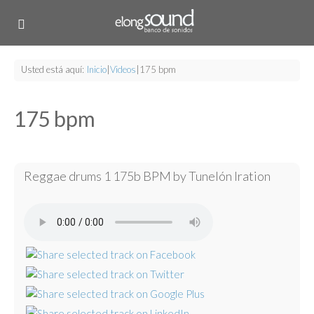
Usted está aquí:
Inicio
|
Videos
|
175 bpm
175 bpm
Reggae drums 1 175b BPM by Tunelón Iration