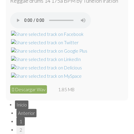
Reggae drums 14 175a BPM by Tunelón Iration
Descargar Wav
1.85 MB
Inicio
Anterior
1
2