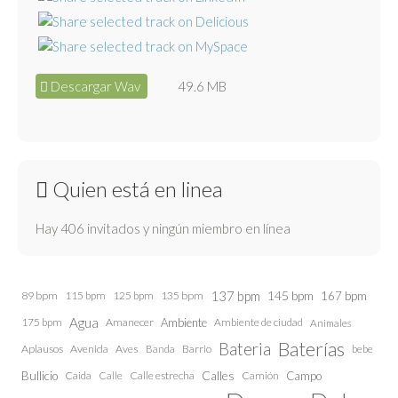
Descargar Wav
49.6 MB
Quien está en linea
Hay 406 invitados y ningún miembro en línea
137 bpm
145 bpm
89 bpm
115 bpm
125 bpm
135 bpm
167 bpm
Agua
175 bpm
Amanecer
Ambiente
Ambiente de ciudad
Animales
Baterías
Bateria
Aplausos
Avenida
Aves
Barrio
bebe
Banda
Calles
Bullicio
Caida
Calle estrecha
Camión
Campo
Calle