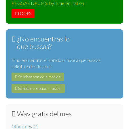
REGGAE DRUMS by Tunelón Iration
LOOPS
¿No encuentras lo
que buscas?
Si no encuentras el sonido o música que buscas,
solicítalo desde aquí:
Solicitar sonido a medida
Solicitar creación musical
Wav gratis del mes
Ollaexpres 01