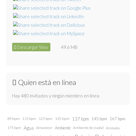
Descargar Wav
49.6 MB
Quien está en linea
Hay 480 invitados y ningún miembro en línea
137 bpm
145 bpm
89 bpm
115 bpm
125 bpm
135 bpm
167 bpm
Agua
175 bpm
Amanecer
Ambiente
Ambiente de ciudad
Animales