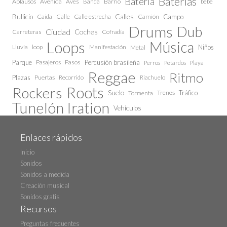
Baterías
Bateria
Aplausos
Avenida
Aves
Barrio
bebe
Banda
Calles
Bullicio
Caida
Calle estrecha
Camión
Campo
Calle
Drums
Dub
Ciudad
Coches
Carreteras
Cofradía
Loops
Música
Lluvia
loop
Manifestación
Niños
Metal
Parque
Pasajeros
Pasos
Percusión brasileña
Perros
Petardos
Playa
Reggae
Ritmo
Plazas
Puertas
Recorrido
Riachuelo
Roots
Rockers
Suelo
Trenes
Tráfico
Tormenta
Tunelón Iration
Vehículos
Enlaces rápidos
Inicio
Sonidos
Sonidos a medida
Creación musical
Sonidos gratis
Recursos
Preguntas frecuentes