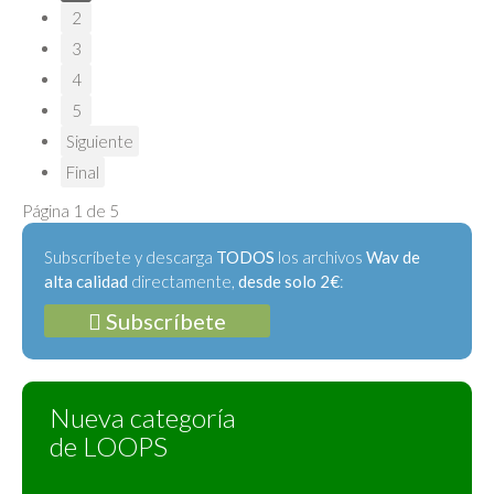
2
3
4
5
Siguiente
Final
Página 1 de 5
Subscríbete y descarga
TODOS
los archivos
Wav de
alta calidad
directamente,
desde solo 2€
:
Subscríbete
Nueva categoría
de LOOPS