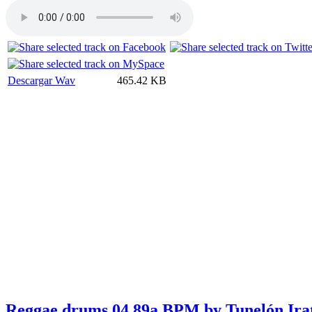
Descargar Wav
465.42 KB
Reggae drums 04 89a BPM by Tunelón Ira