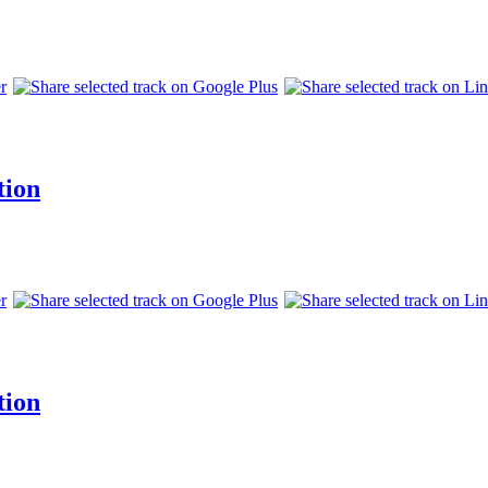
tion
tion