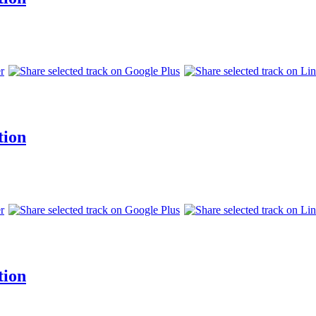
tion
tion