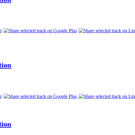
tion
tion