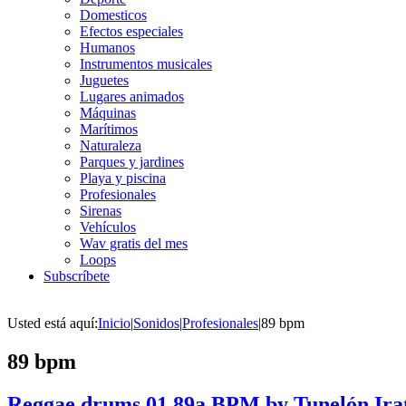
Domesticos
Efectos especiales
Humanos
Instrumentos musicales
Juguetes
Lugares animados
Máquinas
Marítimos
Naturaleza
Parques y jardines
Playa y piscina
Profesionales
Sirenas
Vehículos
Wav gratis del mes
Loops
Subscríbete
Usted está aquí:
Inicio
|
Sonidos
|
Profesionales
|
89 bpm
89 bpm
Reggae drums 01 89a BPM by Tunelón Ira