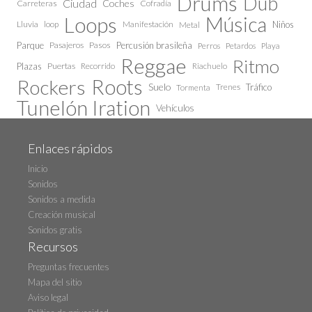
Drums
Dub
Ciudad
Coches
Carreteras
Cofradía
Loops
Música
Lluvia
loop
Manifestación
Niños
Metal
Parque
Pasajeros
Pasos
Percusión brasileña
Perros
Petardos
Playa
Reggae
Ritmo
Plazas
Puertas
Recorrido
Riachuelo
Roots
Rockers
Suelo
Trenes
Tráfico
Tormenta
Tunelón Iration
Vehículos
Enlaces rápidos
Inicio
Sonidos
Sonidos a medida
Creación musical
Sonidos gratis
Recursos
Preguntas frecuentes
Mapa del sitio
Aviso legal