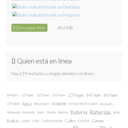
Descargar Wav
49.6 MB
Quien está en linea
Hay 619 invitados y ningún miembro en línea
137 bpm
145 bpm
89 bpm
115 bpm
125 bpm
135 bpm
167 bpm
Agua
175 bpm
Amanecer
Ambiente
Ambiente de ciudad
Animales
Baterías
Bateria
Aplausos
Avenida
Aves
Barrio
bebe
Banda
Calles
Bullicio
Caida
Calle estrecha
Camión
Campo
Calle