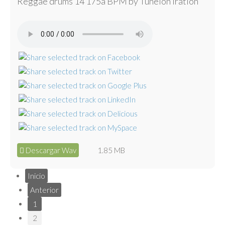
Reggae drums 14 175a BPM by Tunelón Iration
Descargar Wav
1.85 MB
Inicio
Anterior
1
2