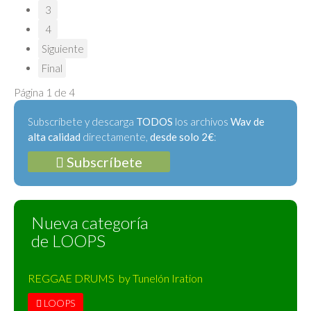
3
4
Siguiente
Final
Página 1 de 4
Subscríbete y descarga
TODOS
los archivos
Wav de
alta calidad
directamente,
desde solo 2€
:
Subscríbete
Nueva categoría
de LOOPS
REGGAE DRUMS by Tunelón Iration
LOOPS