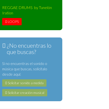
REGGAE DRUMS by Tunelón
Iration
LOOPS
¿No encuentras lo
que buscas?
Si no encuentras el sonido o
música que buscas, solicítalo
desde aquí:
Solicitar sonido a medida
Solicitar creación musical