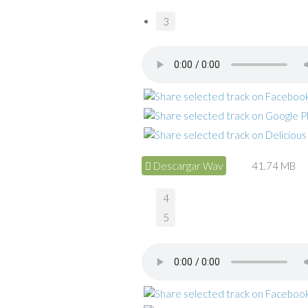
3
Descargar Wav
41.74 MB
4
5