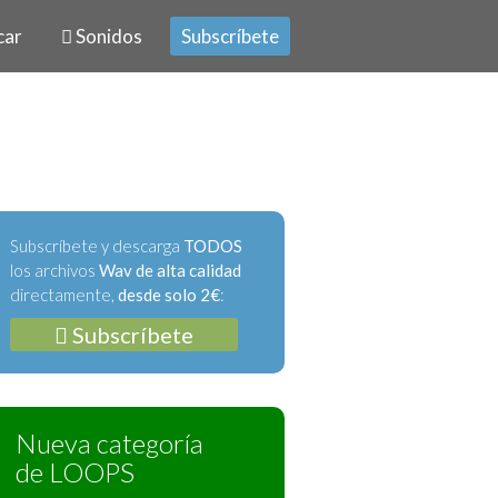
car
Sonidos
Subscríbete
Subscríbete y descarga
TODOS
los archivos
Wav de alta calidad
directamente,
desde solo 2€
:
Subscríbete
Nueva categoría
de LOOPS