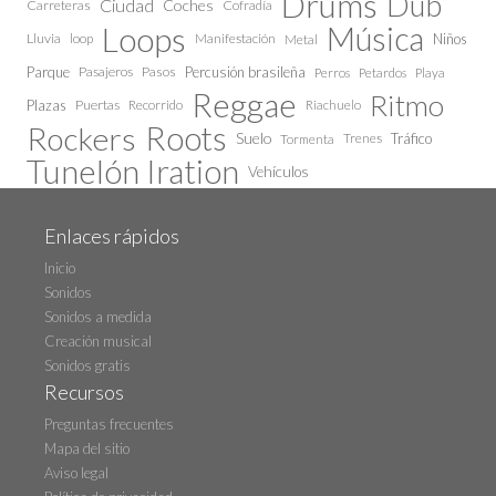
Drums
Dub
Ciudad
Coches
Carreteras
Cofradía
Loops
Música
Lluvia
loop
Manifestación
Niños
Metal
Parque
Pasajeros
Pasos
Percusión brasileña
Perros
Petardos
Playa
Reggae
Ritmo
Plazas
Puertas
Recorrido
Riachuelo
Roots
Rockers
Suelo
Trenes
Tráfico
Tormenta
Tunelón Iration
Vehículos
Enlaces rápidos
Inicio
Sonidos
Sonidos a medida
Creación musical
Sonidos gratis
Recursos
Preguntas frecuentes
Mapa del sitio
Aviso legal