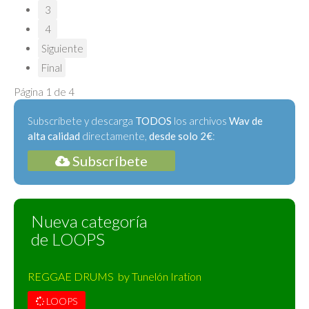
3
4
Siguiente
Final
Página 1 de 4
Subscríbete y descarga
TODOS
los archivos
Wav de
alta calidad
directamente,
desde solo 2€
:
Subscríbete
Nueva categoría
de LOOPS
REGGAE DRUMS by Tunelón Iration
LOOPS