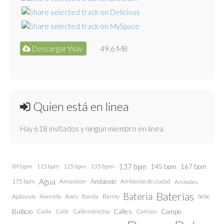
Descargar Wav
49.6 MB
Quien está en linea
Hay 618 invitados y ningún miembro en línea
137 bpm
145 bpm
89 bpm
115 bpm
125 bpm
135 bpm
167 bpm
Agua
175 bpm
Amanecer
Ambiente
Ambiente de ciudad
Animales
Baterías
Bateria
Aplausos
Avenida
Aves
Barrio
bebe
Banda
Calles
Bullicio
Caida
Calle estrecha
Camión
Campo
Calle