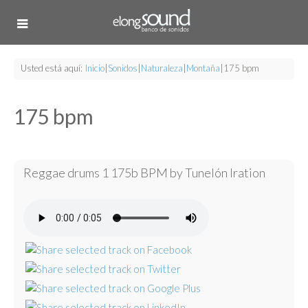
Usted está aquí:
Inicio
|
Sonidos
|
Naturaleza
|
Montaña
|
175 bpm
175 bpm
Reggae drums 1 175b BPM by Tunelón Iration