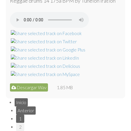
Reggae drums 14 175a BPM by Tunelón Iration
Descargar Wav
1.85 MB
Inicio
Anterior
1
2