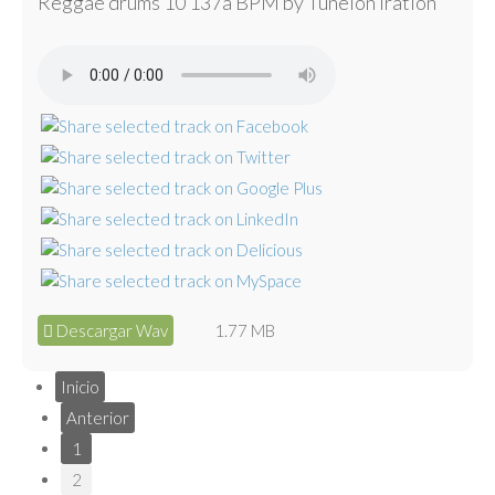
Reggae drums 10 137a BPM by Tunelón Iration
Descargar Wav
1.77 MB
Inicio
Anterior
1
2