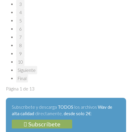
3
4
5
6
7
8
9
10
Siguiente
Final
Página 1 de 13
Subscríbete y descarga
TODOS
los archivos
Wav de
alta calidad
directamente,
desde solo 2€
:
Subscríbete