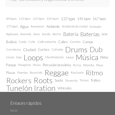
137 bpm
145 bpm
89 bpm
115 bpm
125 bpm
135 bpm
167 bpm
Agua
175 bpm
Amanecer
Ambiente
Ambiente de ciudad
Animales
Baterías
Bateria
Aplausos
Avenida
Aves
Barrio
bebe
Banda
Calles
Bullicio
Caida
Calle estrecha
Camión
Campo
Calle
Drums
Dub
Ciudad
Coches
Carreteras
Cofradía
Loops
Música
Lluvia
loop
Manifestación
Niños
Metal
Parque
Pasajeros
Pasos
Percusión brasileña
Perros
Petardos
Playa
Reggae
Ritmo
Plazas
Puertas
Recorrido
Riachuelo
Roots
Rockers
Suelo
Trenes
Tráfico
Tormenta
Tunelón Iration
Vehículos
Enlaces rápidos
Inicio