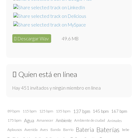
Descargar Wav
49.6 MB
Quien está en linea
Hay 451 invitados y ningún miembro en línea
137 bpm
145 bpm
89 bpm
115 bpm
125 bpm
135 bpm
167 bpm
Agua
175 bpm
Amanecer
Ambiente
Ambiente de ciudad
Animales
Baterías
Bateria
Aplausos
Avenida
Aves
Barrio
bebe
Banda