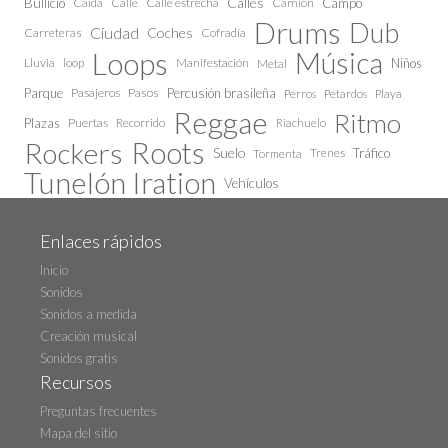
Calles
Bullicio
Caida
Calle estrecha
Camión
Campo
Calle
Drums
Dub
Ciudad
Coches
Carreteras
Cofradía
Loops
Música
Lluvia
loop
Manifestación
Niños
Metal
Parque
Pasajeros
Pasos
Percusión brasileña
Perros
Petardos
Playa
Reggae
Ritmo
Plazas
Puertas
Recorrido
Riachuelo
Roots
Rockers
Suelo
Trenes
Tráfico
Tormenta
Tunelón Iration
Vehículos
Enlaces rápidos
Inicio
Sonidos
Sonidos a medida
Creación musical
Sonidos gratis
Recursos
Preguntas frecuentes
Mapa del sitio