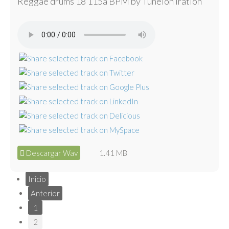
Reggae drums 18 115a BPM by Tunelón Iration
Descargar Wav
1.41 MB
Inicio
Anterior
1
2