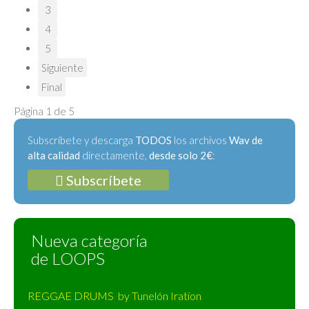
3
4
5
Siguiente
Final
Página 1 de 5
Subscríbete y descarga
TODOS
los archivos
Wav de
alta calidad
directamente,
desde solo 2€
:
Subscríbete
Nueva categoría
de LOOPS
REGGAE DRUMS by Tunelón Iration