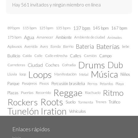
Hay 561 invitados y ningún miembro en línea
137 bpm
145 bpm
89 bpm
115 bpm
125 bpm
135 bpm
167 bpm
Agua
175 bpm
Amanecer
Ambiente
Ambiente de ciudad
Animales
Baterías
Bateria
Aplausos
Avenida
Aves
Barrio
bebe
Banda
Calles
Bullicio
Caida
Calle estrecha
Camión
Campo
Calle
Drums
Dub
Ciudad
Coches
Carreteras
Cofradía
Loops
Música
Lluvia
loop
Manifestación
Niños
Metal
Parque
Pasajeros
Pasos
Percusión brasileña
Perros
Petardos
Playa
Reggae
Ritmo
Plazas
Puertas
Recorrido
Riachuelo
Roots
Rockers
Suelo
Trenes
Tráfico
Tormenta
Tunelón Iration
Vehículos
Enlaces rápidos