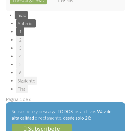
Descargar Wav
1.98 MB
Inicio
Anterior
1
2
3
4
5
6
Siguiente
Final
Página 1 de 6
Subscríbete y descarga
TODOS
los archivos
Wav de
alta calidad
directamente,
desde solo 2€
:
Subscríbete