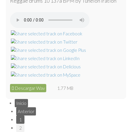
Reggae drums 10 137a BPM by Tunelón Iration
Descargar Wav
1.77 MB
Inicio
Anterior
1
2