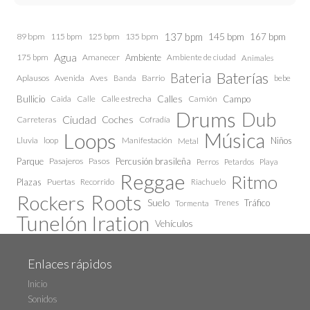
137 bpm
145 bpm
89 bpm
115 bpm
125 bpm
135 bpm
167 bpm
Agua
175 bpm
Amanecer
Ambiente
Ambiente de ciudad
Animales
Baterías
Bateria
Aplausos
Avenida
Aves
Barrio
bebe
Banda
Calles
Bullicio
Caida
Calle estrecha
Camión
Campo
Calle
Drums
Dub
Ciudad
Coches
Carreteras
Cofradía
Loops
Música
Lluvia
loop
Manifestación
Niños
Metal
Parque
Pasajeros
Pasos
Percusión brasileña
Perros
Petardos
Playa
Reggae
Ritmo
Plazas
Puertas
Recorrido
Riachuelo
Roots
Rockers
Suelo
Trenes
Tráfico
Tormenta
Tunelón Iration
Vehículos
Enlaces rápidos
Inicio
Sonidos