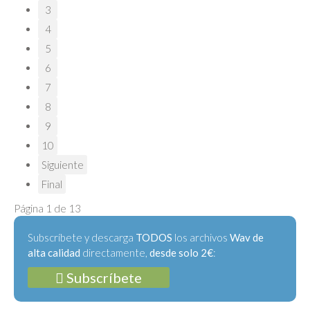
3
4
5
6
7
8
9
10
Siguiente
Final
Página 1 de 13
Subscríbete y descarga
TODOS
los archivos
Wav de
alta calidad
directamente,
desde solo 2€
:
Subscríbete