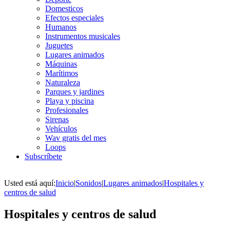
Domesticos
Efectos especiales
Humanos
Instrumentos musicales
Juguetes
Lugares animados
Máquinas
Marítimos
Naturaleza
Parques y jardines
Playa y piscina
Profesionales
Sirenas
Vehículos
Wav gratis del mes
Loops
Subscríbete
Usted está aquí:
Inicio
|
Sonidos
|
Lugares animados
|
Hospitales y
centros de salud
Hospitales y centros de salud