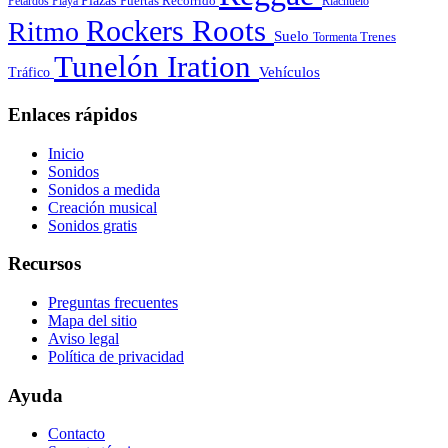
Plazas
Puertas
Petardos
Playa
Recorrido
Riachuelo
Roots
Rockers
Ritmo
Suelo
Tormenta
Trenes
Tunelón Iration
Vehículos
Tráfico
Enlaces rápidos
Inicio
Sonidos
Sonidos a medida
Creación musical
Sonidos gratis
Recursos
Preguntas frecuentes
Mapa del sitio
Aviso legal
Política de privacidad
Ayuda
Contacto