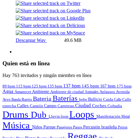
Descargar Wav
49.6 MB
Quien está en linea
Hay 763 invitados y ningún miembro en línea
137 bpm
145 bpm
167 bpm
89 bpm
135 bpm
115 bpm
125 bpm
175 bpm
Agua
Amanecer
Ambiente
Aplausos
Avenida
Ambiente de ciudad
Animales
Baterías
Bateria
Bullicio
Aves
Barrio
bebe
Calle
Banda
Caida
Calle
Ciudad
Calles
Coches
estrecha
Campo
Carreteras
Cofradía
Camión
Loops
Drums
Dub
Lluvia
loop
Manifestación
Metal
Música
Niños
Parque
Pasajeros
Pasos
Percusión brasileña
Perros
Reggae