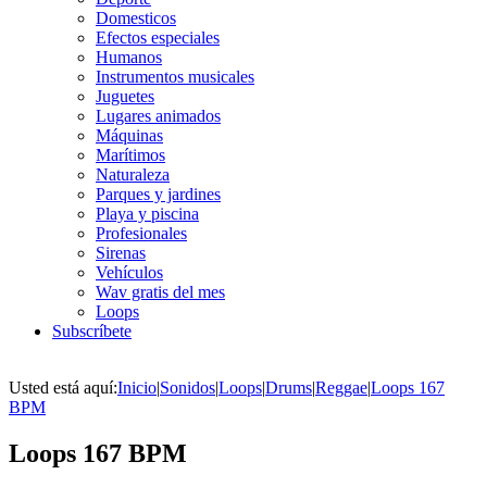
Domesticos
Efectos especiales
Humanos
Instrumentos musicales
Juguetes
Lugares animados
Máquinas
Marítimos
Naturaleza
Parques y jardines
Playa y piscina
Profesionales
Sirenas
Vehículos
Wav gratis del mes
Loops
Subscríbete
Usted está aquí:
Inicio
|
Sonidos
|
Loops
|
Drums
|
Reggae
|
Loops 167
BPM
Loops 167 BPM