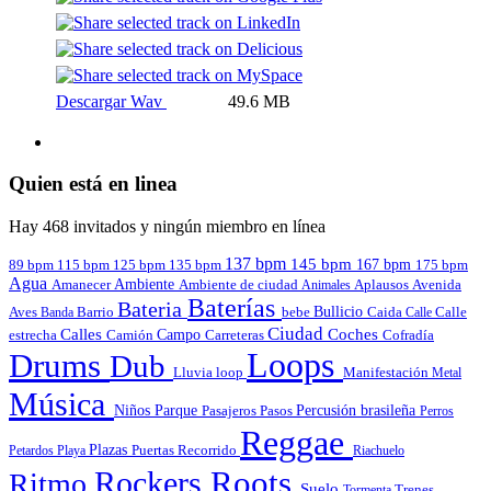
Descargar Wav
49.6 MB
Quien está en linea
Hay 468 invitados y ningún miembro en línea
137 bpm
145 bpm
167 bpm
89 bpm
135 bpm
115 bpm
125 bpm
175 bpm
Agua
Amanecer
Ambiente
Aplausos
Avenida
Ambiente de ciudad
Animales
Baterías
Bateria
Bullicio
Aves
Barrio
bebe
Calle
Banda
Caida
Calle
Ciudad
Calles
Coches
estrecha
Campo
Carreteras
Cofradía
Camión
Loops
Drums
Dub
Lluvia
loop
Manifestación
Metal
Música
Niños
Parque
Pasajeros
Pasos
Percusión brasileña
Perros
Reggae
Plazas
Puertas
Petardos
Playa
Recorrido
Riachuelo
Roots
Rockers
Ritmo
Suelo
Tormenta
Trenes