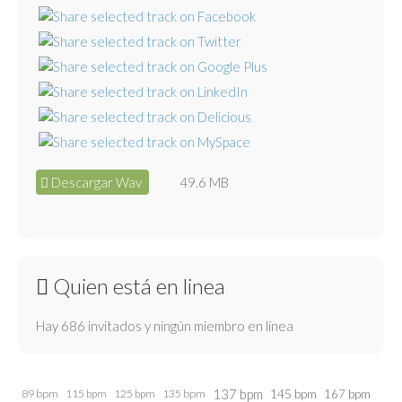
Descargar Wav
49.6 MB
Quien está en linea
Hay 686 invitados y ningún miembro en línea
137 bpm
145 bpm
89 bpm
115 bpm
125 bpm
135 bpm
167 bpm