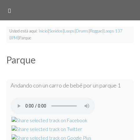
Usted está aquí:
Inicio
|
Sonidos
|
Loops
|
Drums
|
Reggae
|
Loops 137
BPM
|
Parque
Parque
Andando con un carro de bebé por un parque 1