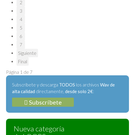
2
3
4
5
6
7
Siguiente
Final
Página 1 de 7
Subscríbete y descarga
TODOS
los archivos
Wav de
alta calidad
directamente,
desde solo 2€
:
Subscríbete
Nueva categoría