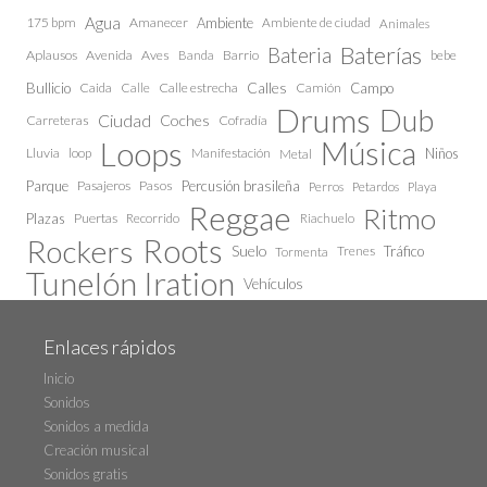
Agua
175 bpm
Amanecer
Ambiente
Ambiente de ciudad
Animales
Baterías
Bateria
Aplausos
Avenida
Aves
Barrio
bebe
Banda
Calles
Bullicio
Caida
Calle estrecha
Camión
Campo
Calle
Drums
Dub
Ciudad
Coches
Carreteras
Cofradía
Loops
Música
Lluvia
loop
Manifestación
Niños
Metal
Parque
Pasajeros
Pasos
Percusión brasileña
Perros
Petardos
Playa
Reggae
Ritmo
Plazas
Puertas
Recorrido
Riachuelo
Roots
Rockers
Suelo
Trenes
Tráfico
Tormenta
Tunelón Iration
Vehículos
Enlaces rápidos
Inicio
Sonidos
Sonidos a medida
Creación musical
Sonidos gratis