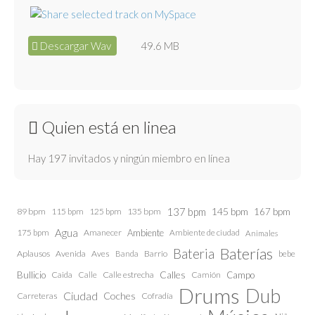
Descargar Wav
49.6 MB
Quien está en linea
Hay 197 invitados y ningún miembro en línea
137 bpm
145 bpm
89 bpm
115 bpm
125 bpm
135 bpm
167 bpm
Agua
175 bpm
Amanecer
Ambiente
Ambiente de ciudad
Animales
Baterías
Bateria
Aplausos
Avenida
Aves
Barrio
bebe
Banda
Calles
Bullicio
Caida
Calle estrecha
Camión
Campo
Calle
Drums
Dub
Ciudad
Coches
Carreteras
Cofradía