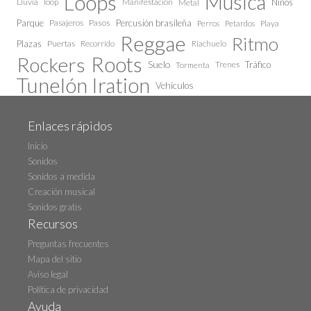
Loops
Música
Lluvia
loop
Manifestación
Niños
Metal
Parque
Pasajeros
Pasos
Percusión brasileña
Perros
Petardos
Playa
Reggae
Ritmo
Plazas
Puertas
Recorrido
Riachuelo
Roots
Rockers
Suelo
Trenes
Tráfico
Tormenta
Tunelón Iration
Vehículos
Enlaces rápidos
Inicio
Sonidos
Sonidos a medida
Creación musical
Sonidos gratis
Recursos
Preguntas frecuentes
Mapa del sitio
Aviso legal
Política de privacidad
Ayuda