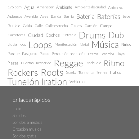
Agua
175 bpm
Amanecer
Ambiente
Ambiente de ciudad
Animales
Baterías
Bateria
Aplausos
Avenida
Aves
Barrio
bebe
Banda
Calles
Bullicio
Caida
Calle estrecha
Camión
Campo
Calle
Drums
Dub
Ciudad
Coches
Carreteras
Cofradía
Loops
Música
Lluvia
loop
Manifestación
Niños
Metal
Parque
Pasajeros
Pasos
Percusión brasileña
Perros
Petardos
Playa
Reggae
Ritmo
Plazas
Puertas
Recorrido
Riachuelo
Roots
Rockers
Suelo
Trenes
Tráfico
Tormenta
Tunelón Iration
Vehículos
Enlaces rápidos
Inicio
Sonidos
Sonidos a medida
Creación musical
Sonidos gratis