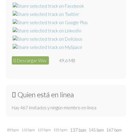
Descargar Wav
49.6 MB
Quien está en linea
Hay 467 invitados y ningún miembro en línea
137 bpm
145 bpm
89 bpm
115 bpm
125 bpm
135 bpm
167 bpm