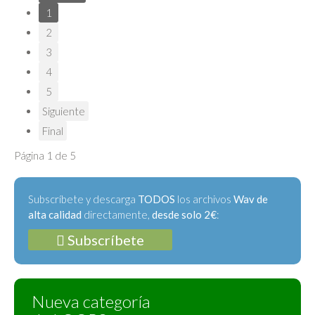
1
2
3
4
5
Siguiente
Final
Página 1 de 5
Subscríbete y descarga
TODOS
los archivos
Wav de
alta calidad
directamente,
desde solo 2€
:
Subscríbete
Nueva categoría