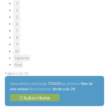
3
4
5
6
7
8
9
10
Siguiente
Final
Página 1 de 16
Subscríbete y descarga
TODOS
los archivos
Wav de
alta calidad
directamente,
desde solo 2€
:
Subscríbete