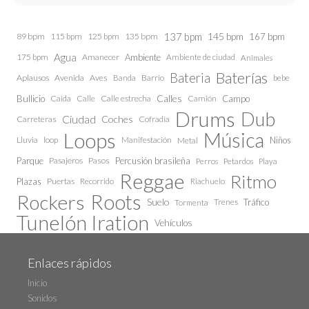
137 bpm
145 bpm
89 bpm
115 bpm
125 bpm
135 bpm
167 bpm
Agua
175 bpm
Amanecer
Ambiente
Ambiente de ciudad
Animales
Baterías
Bateria
Aplausos
Avenida
Aves
Barrio
bebe
Banda
Calles
Bullicio
Caida
Calle estrecha
Camión
Campo
Calle
Drums
Dub
Ciudad
Coches
Carreteras
Cofradía
Loops
Música
Lluvia
loop
Manifestación
Niños
Metal
Parque
Pasajeros
Pasos
Percusión brasileña
Perros
Petardos
Playa
Reggae
Ritmo
Plazas
Puertas
Recorrido
Riachuelo
Roots
Rockers
Suelo
Trenes
Tráfico
Tormenta
Tunelón Iration
Vehículos
Enlaces rápidos
Inicio
Sonidos