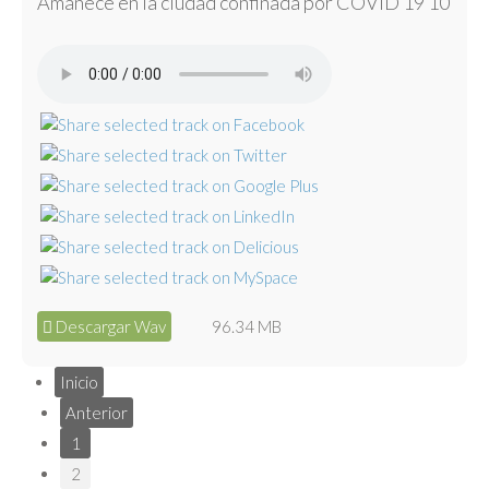
Amanece en la ciudad confinada por COVID 19 10
Descargar Wav
96.34 MB
Inicio
Anterior
1
2