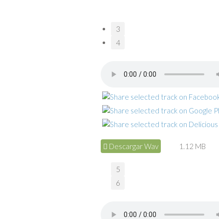
3
4
Descargar Wav
1.12 MB
5
6