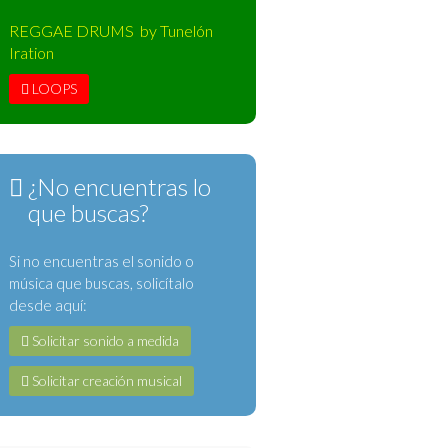
REGGAE DRUMS by Tunelón
Iration
LOOPS
¿No encuentras lo
que buscas?
Si no encuentras el sonido o
música que buscas, solicítalo
desde aquí:
Solicitar sonido a medida
Solicitar creación musical