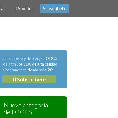
car
Sonidos
Subscríbete
Subscríbete y descarga
TODOS
los archivos
Wav de alta calidad
directamente,
desde solo 2€
:
Subscríbete
Nueva categoría
de LOOPS