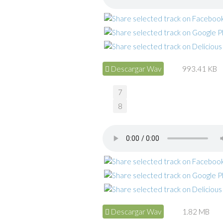
Descargar Wav
993.41 KB
7
8
Descargar Wav
1.82 MB