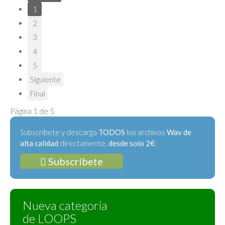
1
2
3
4
5
Siguiente
Final
Página 1 de 5
Subscríbete y descarga
TODOS
los archivos
Wav de
alta calidad
directamente,
desde solo 2€
:
Subscríbete
Nueva categoría
de LOOPS