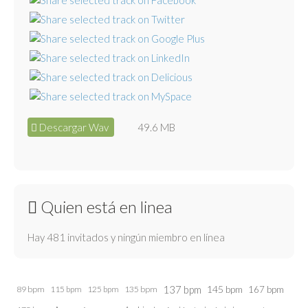
Descargar Wav
49.6 MB
Quien está en linea
Hay 481 invitados y ningún miembro en línea
137 bpm
145 bpm
89 bpm
115 bpm
125 bpm
135 bpm
167 bpm