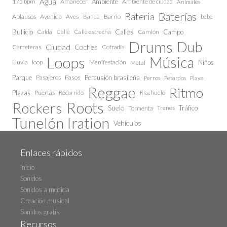
Agua
175 bpm
Amanecer
Ambiente
Ambiente de ciudad
Animales
Baterías
Bateria
Aplausos
Avenida
Aves
Barrio
bebe
Banda
Calles
Bullicio
Caida
Calle estrecha
Camión
Campo
Calle
Drums
Dub
Ciudad
Coches
Carreteras
Cofradía
Loops
Música
Lluvia
loop
Manifestación
Niños
Metal
Parque
Pasajeros
Pasos
Percusión brasileña
Perros
Petardos
Playa
Reggae
Ritmo
Plazas
Puertas
Recorrido
Riachuelo
Roots
Rockers
Suelo
Trenes
Tráfico
Tormenta
Tunelón Iration
Vehículos
Enlaces rápidos
Inicio
Sonidos
Sonidos a medida
Creación musical
Sonidos gratis
Recursos