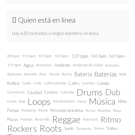
Quien está en linea
Hay 620 invitados y ningún miembro en línea
137 bpm
145 bpm
89 bpm
115 bpm
125 bpm
135 bpm
167 bpm
Agua
175 bpm
Amanecer
Ambiente
Ambiente de ciudad
Animales
Baterías
Bateria
Aplausos
Avenida
Aves
Barrio
bebe
Banda
Calles
Bullicio
Caida
Calle estrecha
Camión
Campo
Calle
Drums
Dub
Ciudad
Coches
Carreteras
Cofradía
Loops
Música
Lluvia
loop
Manifestación
Niños
Metal
Parque
Pasajeros
Pasos
Percusión brasileña
Perros
Petardos
Playa
Reggae
Ritmo
Plazas
Puertas
Recorrido
Riachuelo
Roots
Rockers
Suelo
Trenes
Tráfico
Tormenta