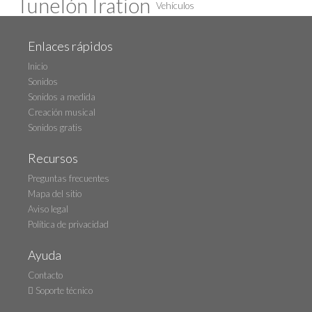
Tunelón Iration
Vehículos
Enlaces rápidos
Inicio
Sonidos
Sonidos a medida
Creación musical
Sonidos gratis
Recursos
Preguntas frecuentes
Mapa del sitio
Aviso legal
Política de privacidad
Ayuda
Contacto
Soporte técnico