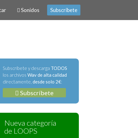
car
Sonidos
Subscríbete
Subscríbete y descarga
TODOS
los archivos
Wav de alta calidad
directamente,
desde solo 2€
:
Subscríbete
Nueva categoría
de LOOPS