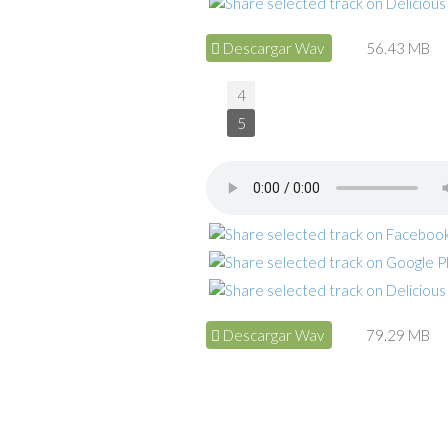
Descargar Wav
56.43 MB
4
5
Descargar Wav
79.29 MB