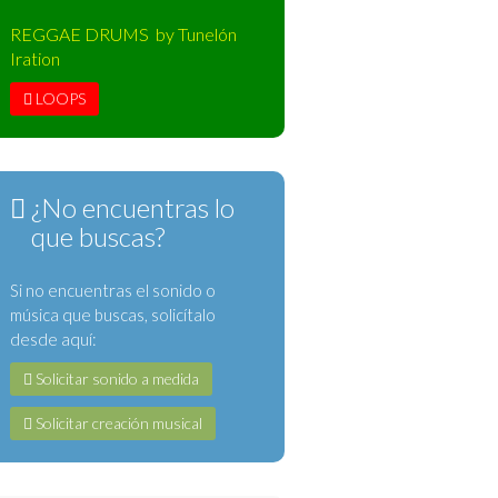
REGGAE DRUMS by Tunelón
Iration
LOOPS
¿No encuentras lo
que buscas?
Si no encuentras el sonido o
música que buscas, solicítalo
desde aquí:
Solicitar sonido a medida
Solicitar creación musical