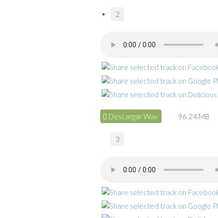
2
Descargar Wav
96.24 MB
3