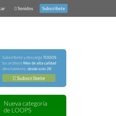
car
Sonidos
Subscríbete
Subscríbete y descarga
TODOS
los archivos
Wav de alta calidad
directamente,
desde solo 2€
:
Subscríbete
Nueva categoría
de LOOPS