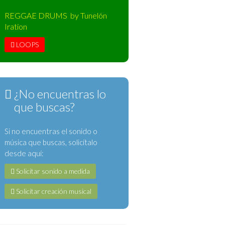
REGGAE DRUMS by Tunelón
Iration
LOOPS
¿No encuentras lo
que buscas?
Si no encuentras el sonido o
música que buscas, solicítalo
desde aquí:
Solicitar sonido a medida
Solicitar creación musical