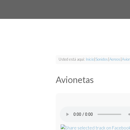
Usted está aquí:
Inicio
|
Sonidos
|
Aereos
|
Avio
Avionetas