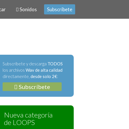
car
Sonidos
Subscríbete
Subscríbete y descarga
TODOS
los archivos
Wav de alta calidad
directamente,
desde solo 2€
:
Subscríbete
Nueva categoría
de LOOPS