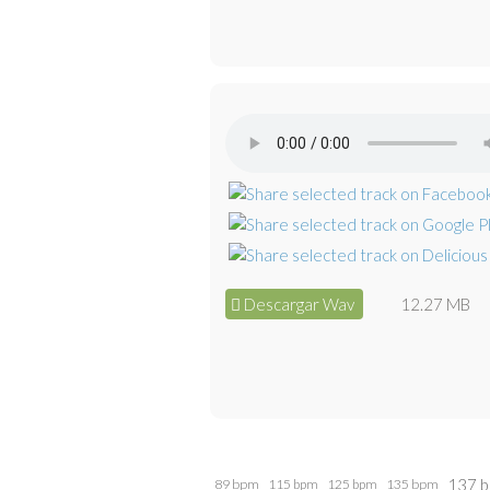
Descargar Wav
12.27 MB
137 
89 bpm
115 bpm
125 bpm
135 bpm