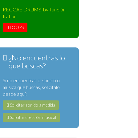
REGGAE DRUMS by Tunelón
Iration
LOOPS
¿No encuentras lo
que buscas?
Si no encuentras el sonido o
música que buscas, solicítalo
desde aquí:
Solicitar sonido a medida
Solicitar creación musical