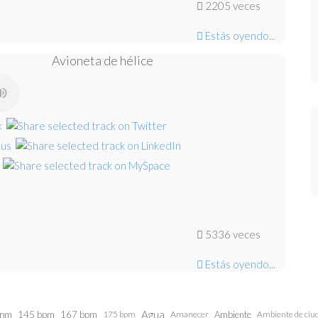
2205 veces
Estás oyendo...
Avioneta de hélice
5336 veces
Estás oyendo...
bpm
145 bpm
Agua
167 bpm
175 bpm
Amanecer
Ambiente
Ambiente de ciu