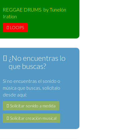
REGGAE DRUMS by Tunelón
Iration
LOOPS
¿No encuentras lo
que buscas?
Si no encuentras el sonido o
música que buscas, solicítalo
desde aquí:
Solicitar sonido a medida
Solicitar creación musical