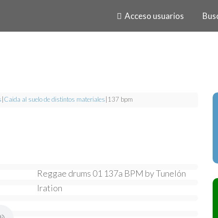
Acceso usuarios
Bus
s
|
Caida al suelo de distintos materiales
|
137 bpm
Reggae drums 01 137a BPM by Tunelón
Iration