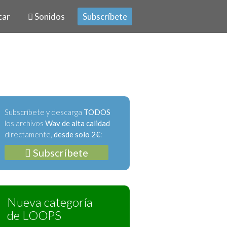
car
Sonidos
Subscríbete
Subscríbete y descarga
TODOS
los archivos
Wav de alta calidad
directamente,
desde solo 2€
:
Subscríbete
Nueva categoría
de LOOPS