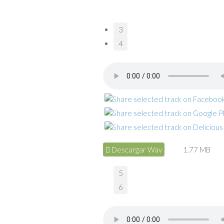
3
4
Descargar Wav
1.77 MB
5
6