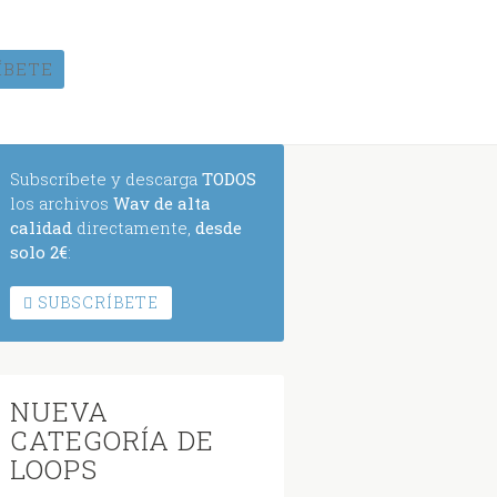
ÍBETE
Subscríbete y descarga
TODOS
los archivos
Wav de alta
calidad
directamente,
desde
solo 2€
:
SUBSCRÍBETE
NUEVA
CATEGORÍA DE
LOOPS