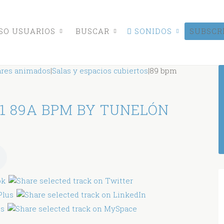
O USUARIOS
BUSCAR
SONIDOS
SUBSCR
ares animados
|
Salas y espacios cubiertos
|
89 bpm
1 89A BPM BY TUNELÓN