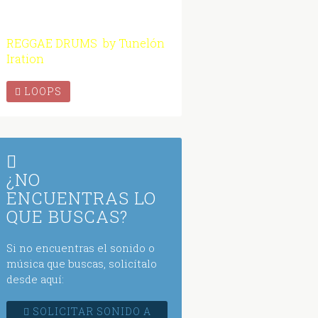
REGGAE DRUMS by Tunelón
Iration
LOOPS
¿NO
ENCUENTRAS LO
QUE BUSCAS?
Si no encuentras el sonido o
música que buscas, solicítalo
desde aquí:
SOLICITAR SONIDO A