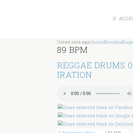
ACCES
Usted está aquí:
Inicio
|
Sonidos
|
Lug
89 BPM
REGGAE DRUMS 0
IRATION
Descargar Wav
1.82 MB