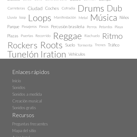
Drums
Dub
Ciudad
Coches
Carreteras
Cofradía
Loops
Música
Lluvia
loop
Manifestación
Niños
Metal
Parque
Pasajeros
Pasos
Percusión brasileña
Perros
Petardos
Playa
Reggae
Ritmo
Plazas
Puertas
Recorrido
Riachuelo
Roots
Rockers
Suelo
Trenes
Tráfico
Tormenta
Tunelón Iration
Vehículos
Enlaces rápidos
Inicio
Sonidos
Sonidos a medida
Creación musical
Sonidos gratis
Recursos
Preguntas frecuentes
Mapa del sitio