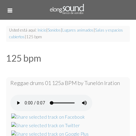
Usted está aquí:
Inicio
|
Sonidos
|
Lugares animados
|
Salas y espacios
cubiertos
|
125 bpm
125 bpm
Reggae drums 01 125a BPM by Tunelón Iration