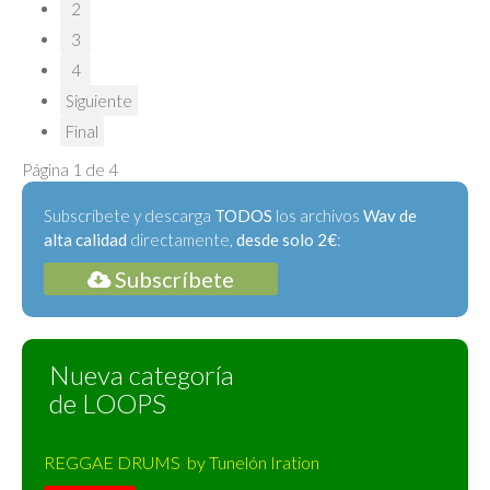
2
3
4
Siguiente
Final
Página 1 de 4
Subscríbete y descarga
TODOS
los archivos
Wav de
alta calidad
directamente,
desde solo 2€
:
Subscríbete
Nueva categoría
de LOOPS
REGGAE DRUMS by Tunelón Iration