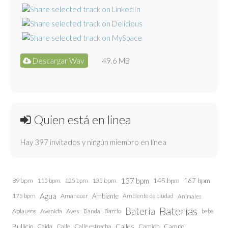
Descargar Wav
49.6 MB
Quien está en linea
Hay 397 invitados y ningún miembro en línea
137 bpm
145 bpm
89 bpm
115 bpm
125 bpm
135 bpm
167 bpm
Agua
175 bpm
Amanecer
Ambiente
Ambiente de ciudad
Animales
Baterías
Bateria
Aplausos
Avenida
Aves
Barrio
bebe
Banda
Calles
Bullicio
Caida
Calle estrecha
Camión
Campo
Calle