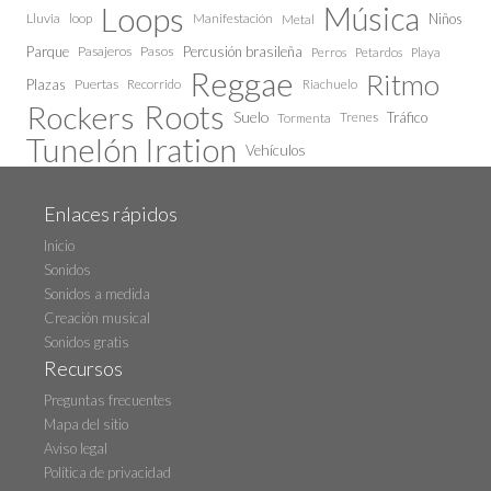
Loops
Música
Lluvia
loop
Manifestación
Niños
Metal
Parque
Pasajeros
Pasos
Percusión brasileña
Perros
Petardos
Playa
Reggae
Ritmo
Plazas
Puertas
Recorrido
Riachuelo
Roots
Rockers
Suelo
Trenes
Tráfico
Tormenta
Tunelón Iration
Vehículos
Enlaces rápidos
Inicio
Sonidos
Sonidos a medida
Creación musical
Sonidos gratis
Recursos
Preguntas frecuentes
Mapa del sitio
Aviso legal
Política de privacidad