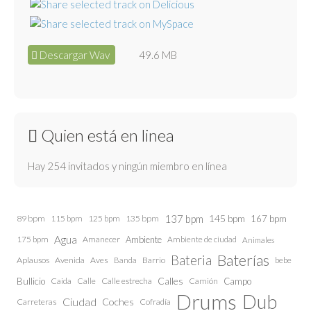
Descargar Wav
49.6 MB
Quien está en linea
Hay 254 invitados y ningún miembro en línea
137 bpm
145 bpm
89 bpm
115 bpm
125 bpm
135 bpm
167 bpm
Agua
175 bpm
Amanecer
Ambiente
Ambiente de ciudad
Animales
Baterías
Bateria
Aplausos
Avenida
Aves
Barrio
bebe
Banda
Calles
Bullicio
Caida
Calle estrecha
Camión
Campo
Calle
Drums
Dub
Ciudad
Coches
Carreteras
Cofradía