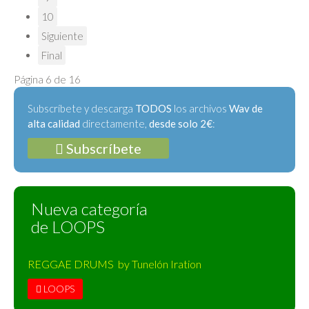
10
Siguiente
Final
Página 6 de 16
Subscríbete y descarga
TODOS
los archivos
Wav de
alta calidad
directamente,
desde solo 2€
:
Subscríbete
Nueva categoría
de LOOPS
REGGAE DRUMS by Tunelón Iration
LOOPS