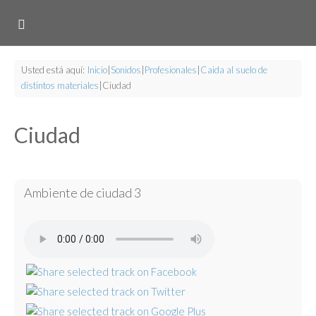
Usted está aquí:
Inicio
|
Sonidos
|
Profesionales
|
Caida al suelo de
distintos materiales
|
Ciudad
Ciudad
Ambiente de ciudad 3