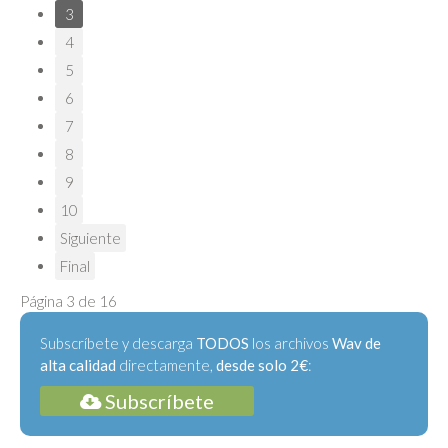
3
4
5
6
7
8
9
10
Siguiente
Final
Página 3 de 16
Subscríbete y descarga
TODOS
los archivos
Wav de
alta calidad
directamente,
desde solo 2€
:
Subscríbete