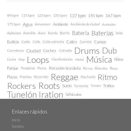
137 bpm
145 bpm
89 bpm
115 bpm
125 bpm
135 bpm
167 bpm
Agua
175 bpm
Amanecer
Ambiente
Ambiente de ciudad
Animales
Baterías
Bateria
Aplausos
Avenida
Aves
Barrio
bebe
Banda
Calles
Bullicio
Caida
Calle estrecha
Camión
Campo
Calle
Drums
Dub
Ciudad
Coches
Carreteras
Cofradía
Loops
Música
Lluvia
loop
Manifestación
Niños
Metal
Parque
Pasajeros
Pasos
Percusión brasileña
Perros
Petardos
Playa
Reggae
Ritmo
Plazas
Puertas
Recorrido
Riachuelo
Roots
Rockers
Suelo
Trenes
Tráfico
Tormenta
Tunelón Iration
Vehículos
Enlaces rápidos
Inicio
Sonidos