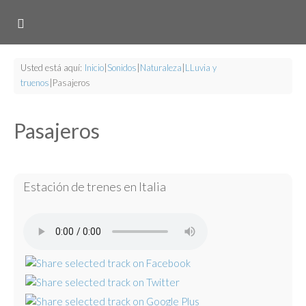
Usted está aquí:
Inicio
|
Sonidos
|
Naturaleza
|
LLuvia y
truenos
|
Pasajeros
Pasajeros
Estación de trenes en Italia