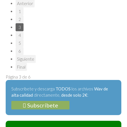
Anterior
1
2
3
4
5
6
Siguiente
Final
Página 3 de 6
Subscríbete y descarga
TODOS
los archivos
Wav de
alta calidad
directamente,
desde solo 2€
:
Subscríbete