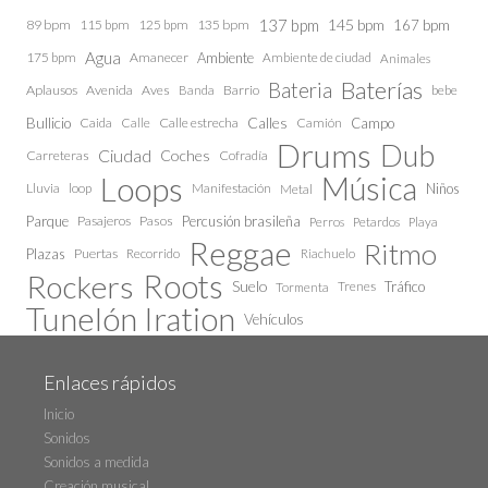
137 bpm
145 bpm
89 bpm
115 bpm
125 bpm
135 bpm
167 bpm
Agua
175 bpm
Amanecer
Ambiente
Ambiente de ciudad
Animales
Baterías
Bateria
Aplausos
Avenida
Aves
Barrio
bebe
Banda
Calles
Bullicio
Caida
Calle estrecha
Camión
Campo
Calle
Drums
Dub
Ciudad
Coches
Carreteras
Cofradía
Loops
Música
Lluvia
loop
Manifestación
Niños
Metal
Parque
Pasajeros
Pasos
Percusión brasileña
Perros
Petardos
Playa
Reggae
Ritmo
Plazas
Puertas
Recorrido
Riachuelo
Roots
Rockers
Suelo
Trenes
Tráfico
Tormenta
Tunelón Iration
Vehículos
Enlaces rápidos
Inicio
Sonidos
Sonidos a medida
Creación musical