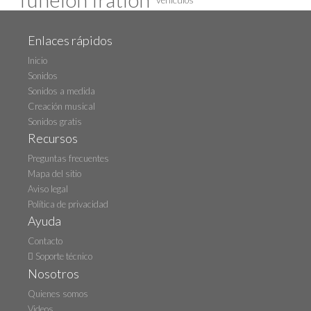
Vehículos
Enlaces rápidos
Inicio
Sonidos
Sonidos a medida
Creación musical
Sonidos gratis
Recursos
Preguntas frecuentes
Mapa del sitio
Aviso legal
Política de privacidad
Ayuda
Contacto
Soporte técnico
Nosotros
Quienes somos
Videos