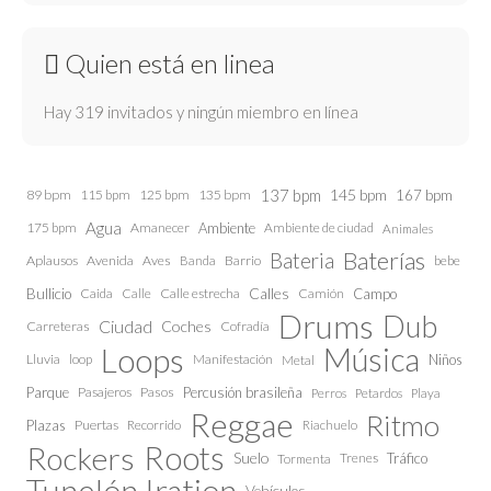
Quien está en linea
Hay 319 invitados y ningún miembro en línea
137 bpm
145 bpm
89 bpm
115 bpm
125 bpm
135 bpm
167 bpm
Agua
175 bpm
Amanecer
Ambiente
Ambiente de ciudad
Animales
Baterías
Bateria
Aplausos
Avenida
Aves
Barrio
bebe
Banda
Calles
Bullicio
Caida
Calle estrecha
Camión
Campo
Calle
Drums
Dub
Ciudad
Coches
Carreteras
Cofradía
Loops
Música
Lluvia
loop
Manifestación
Niños
Metal
Parque
Pasajeros
Pasos
Percusión brasileña
Perros
Petardos
Playa
Reggae
Ritmo
Plazas
Puertas
Recorrido
Riachuelo
Roots
Rockers
Suelo
Trenes
Tráfico
Tormenta
Tunelón Iration