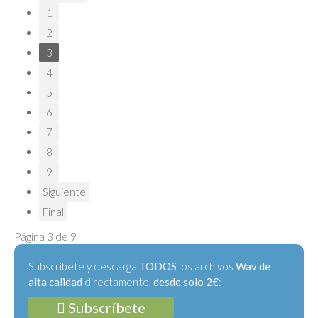
1
2
3
4
5
6
7
8
9
Siguiente
Final
Página 3 de 9
Subscríbete y descarga
TODOS
los archivos
Wav de
alta calidad
directamente,
desde solo 2€
:
Subscríbete