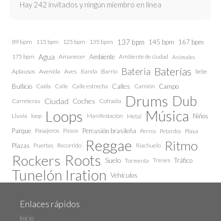
Hay 242 invitados y ningún miembro en línea
137 bpm
145 bpm
89 bpm
115 bpm
125 bpm
135 bpm
167 bpm
Agua
175 bpm
Amanecer
Ambiente
Ambiente de ciudad
Animales
Baterías
Bateria
Aplausos
Avenida
Aves
Barrio
bebe
Banda
Calles
Bullicio
Caida
Calle estrecha
Camión
Campo
Calle
Drums
Dub
Ciudad
Coches
Carreteras
Cofradía
Loops
Música
Lluvia
loop
Manifestación
Niños
Metal
Parque
Pasajeros
Pasos
Percusión brasileña
Perros
Petardos
Playa
Reggae
Ritmo
Plazas
Puertas
Recorrido
Riachuelo
Roots
Rockers
Suelo
Trenes
Tráfico
Tormenta
Tunelón Iration
Vehículos
Enlaces rápidos
Inicio