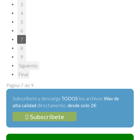
3
4
5
6
7
8
9
Siguiente
Final
Página 7 de 9
Subscríbete y descarga
TODOS
los archivos
Wav de
alta calidad
directamente,
desde solo 2€
:
Subscríbete