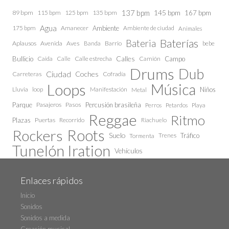
137 bpm
145 bpm
89 bpm
115 bpm
125 bpm
135 bpm
167 bpm
Agua
175 bpm
Amanecer
Ambiente
Ambiente de ciudad
Animales
Baterías
Bateria
Aplausos
Avenida
Aves
Barrio
bebe
Banda
Calles
Bullicio
Caida
Calle estrecha
Camión
Campo
Calle
Drums
Dub
Ciudad
Coches
Carreteras
Cofradía
Loops
Música
Lluvia
loop
Manifestación
Niños
Metal
Parque
Pasajeros
Pasos
Percusión brasileña
Perros
Petardos
Playa
Reggae
Ritmo
Plazas
Puertas
Recorrido
Riachuelo
Roots
Rockers
Suelo
Trenes
Tráfico
Tormenta
Tunelón Iration
Vehículos
Enlaces rápidos
Inicio
Sonidos
Sonidos a medida