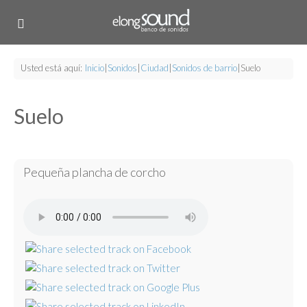
Usted está aquí:
Inicio
|
Sonidos
|
Ciudad
|
Sonidos de barrio
|
Suelo
Suelo
Pequeña plancha de corcho