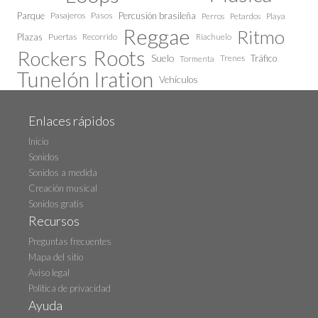
Parque
Pasajeros
Pasos
Percusión brasileña
Perros
Petardos
Playa
Reggae
Ritmo
Plazas
Puertas
Recorrido
Riachuelo
Roots
Rockers
Suelo
Trenes
Tráfico
Tormenta
Tunelón Iration
Vehículos
Enlaces rápidos
Inicio
Sonidos
Sonidos a medida
Creación musical
Sonidos gratis
Recursos
Preguntas frecuentes
Mapa del sitio
Aviso legal
Política de privacidad
Ayuda