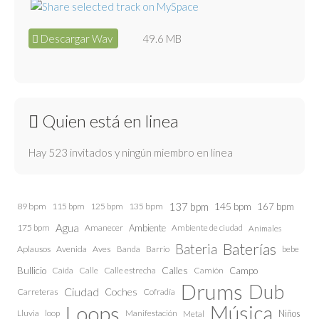
Descargar Wav
49.6 MB
Quien está en linea
Hay 523 invitados y ningún miembro en línea
137 bpm
145 bpm
89 bpm
115 bpm
125 bpm
135 bpm
167 bpm
Agua
175 bpm
Amanecer
Ambiente
Ambiente de ciudad
Animales
Baterías
Bateria
Aplausos
Avenida
Aves
Barrio
bebe
Banda
Calles
Bullicio
Caida
Calle estrecha
Camión
Campo
Calle
Drums
Dub
Ciudad
Coches
Carreteras
Cofradía
Loops
Música
Lluvia
loop
Manifestación
Niños
Metal